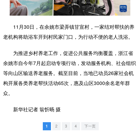
学术中国
乡村振兴
银龄
溯源中国
城市
旅游
能源
会展
11月30日，在余姚市梁弄镇甘宣村，一家结对帮扶的养
老机构将助浴车开到村民家门口，为行动不便的老人洗浴。
彩票
娱乐
时尚
悦读
公益
一带一路
亚太网
上市公司
为推进乡村养老工作，促进公共服务均衡覆盖，浙江省
余姚市自今年7月起启动专项行动，发动服务机构、社会组织
文化产业
等向山区输送养老服务。截至目前，当地已动员26家社会机
构开展各类养老帮扶活动65次，惠及山区3000余名老年群
地方频道
众。
北京
天津
河北
山西
新华社记者 翁忻旸 摄
辽宁
吉林
上海
江苏
1
2
3
4
下一页
浙江
安徽
福建
江西