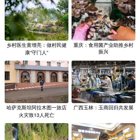
乡村医生黄增亮：做村民健
重庆：食用菌产业助推乡村
振兴
康“守门人”
哈萨克斯坦阿拉木图一旅店
广西玉林：玉商回归共发展
火灾致13人死亡