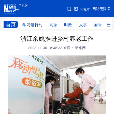
手机版
手机版
网站无障碍
PC版本
网站地图
首页
学习进行时
高层
时政
人事
国际
财
浙江余姚推进乡村养老工作
学习进行时
高层
时政
人事
2023-11-30 18:48:33
来源： 新华网
国际
财经
网评
港澳
台湾
思客智库
全球连线
教育
科技
科创
量子
体育
文化
书画
健康
军事
访谈
视频
图片
政务
法律
中央文件
金融
汽车
食品
人居
信息化
数字经济