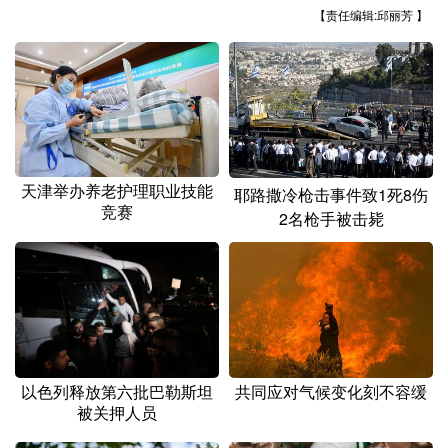
山东
河南
湖北
湖南
【责任编辑:邱丽芳 】
广东
广西
海南
重庆
四川
贵州
云南
西藏
陕西
甘肃
青海
宁夏
新疆
内蒙古
黑龙江
天津举办养老护理职业技能
耶路撒冷枪击事件致1死8伤
竞赛
2名枪手被击毙
多语种频道
English
Español
Français
عربى
Русский язык
日本語
한국어
Deutsch
Português
共同应对气候变化刻不容缓
以色列释放第六批巴勒斯坦
被关押人员