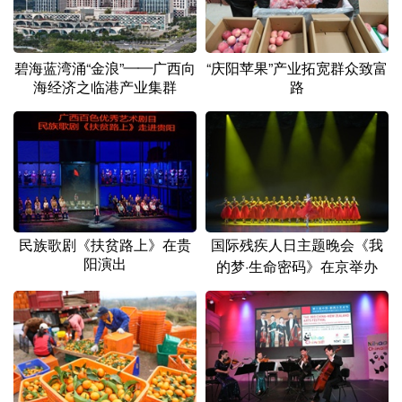
碧海蓝湾涌“金浪”——广西向
“庆阳苹果”产业拓宽群众致富
海经济之临港产业集群
路
民族歌剧《扶贫路上》在贵
国际残疾人日主题晚会《我
阳演出
的梦·生命密码》在京举办