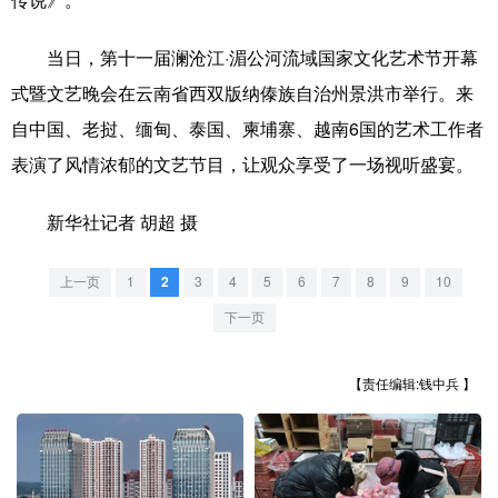
山东
河南
湖北
湖南
广东
广西
海南
重庆
当日，第十一届澜沧江·湄公河流域国家文化艺术节开幕
式暨文艺晚会在云南省西双版纳傣族自治州景洪市举行。来
四川
贵州
云南
西藏
自中国、老挝、缅甸、泰国、柬埔寨、越南6国的艺术工作者
陕西
甘肃
青海
宁夏
表演了风情浓郁的文艺节目，让观众享受了一场视听盛宴。
新疆
内蒙古
黑龙江
新华社记者 胡超 摄
多语种频道
上一页
1
2
3
4
5
6
7
8
9
10
下一页
English
Español
Français
عربى
Русский язык
日本語
한국어
【责任编辑:钱中兵 】
Deutsch
Português