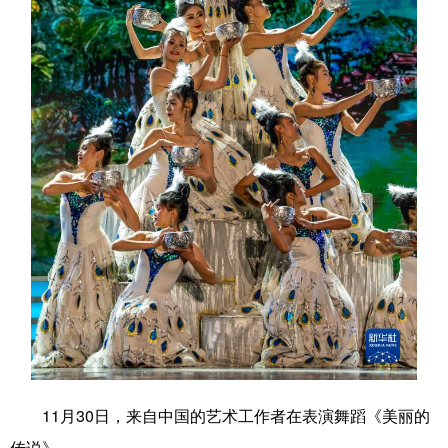
学术中国
乡村振兴
银龄
溯源中国
城市
旅游
能源
会展
彩票
娱乐
时尚
悦读
公益
一带一路
亚太网
上市公司
文化产业
地方频道
北京
天津
河北
山西
辽宁
吉林
上海
江苏
浙江
安徽
福建
江西
11月30日，来自中国的艺术工作者在表演舞蹈《美丽的
传说》。