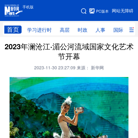
手机版
手机版
网站无障碍
PC版本
网站地图
首页
学习进行时
高层
时政
人事
国际
财
2023年澜沧江·湄公河流域国家文化艺术
学习进行时
高层
时政
人事
节开幕
国际
财经
网评
港澳
2023-11-30 23:27:09
来源： 新华网
台湾
思客智库
全球连线
教育
科技
科创
量子
体育
文化
书画
健康
军事
访谈
视频
图片
政务
法律
中央文件
金融
汽车
食品
人居
信息化
数字经济