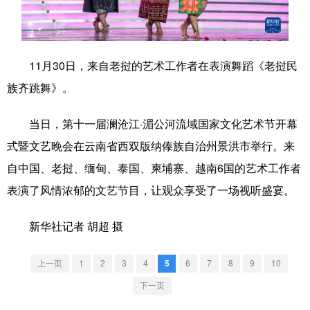
学术中国
乡村振兴
银龄
溯源中国
城市
旅游
能源
会展
11月30日，来自老挝的艺术工作者在表演舞蹈《老挝民
彩票
娱乐
时尚
悦读
族齐跳舞》。
公益
一带一路
亚太网
上市公司
当日，第十一届澜沧江·湄公河流域国家文化艺术节开幕
文化产业
式暨文艺晚会在云南省西双版纳傣族自治州景洪市举行。来
自中国、老挝、缅甸、泰国、柬埔寨、越南6国的艺术工作者
表演了风情浓郁的文艺节目，让观众享受了一场视听盛宴。
地方频道
新华社记者 胡超 摄
北京
天津
河北
山西
辽宁
吉林
上海
江苏
上一页
1
2
3
4
5
6
7
8
9
10
浙江
安徽
福建
江西
下一页