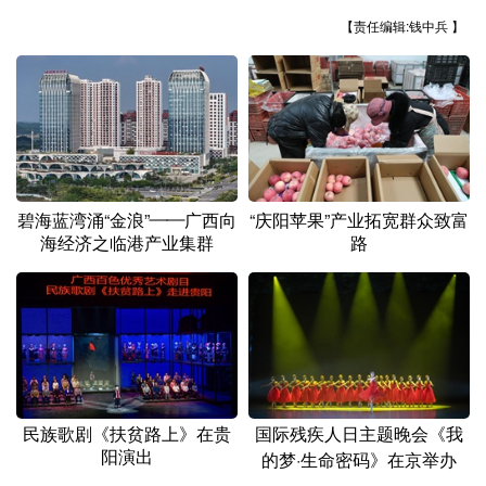
山东
河南
湖北
湖南
【责任编辑:钱中兵 】
广东
广西
海南
重庆
四川
贵州
云南
西藏
陕西
甘肃
青海
宁夏
新疆
内蒙古
黑龙江
碧海蓝湾涌“金浪”——广西向
“庆阳苹果”产业拓宽群众致富
海经济之临港产业集群
路
多语种频道
English
Español
Français
عربى
Русский язык
日本語
한국어
Deutsch
Português
民族歌剧《扶贫路上》在贵
国际残疾人日主题晚会《我
阳演出
的梦·生命密码》在京举办