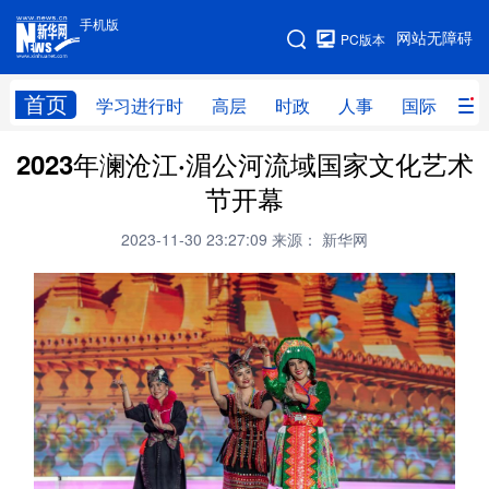
手机版
手机版
网站无障碍
PC版本
网站地图
首页
学习进行时
高层
时政
人事
国际
财
2023年澜沧江·湄公河流域国家文化艺术
学习进行时
高层
时政
人事
节开幕
国际
财经
网评
港澳
2023-11-30 23:27:09
来源： 新华网
台湾
思客智库
全球连线
教育
科技
科创
量子
体育
文化
书画
健康
军事
访谈
视频
图片
政务
法律
中央文件
金融
汽车
食品
人居
信息化
数字经济