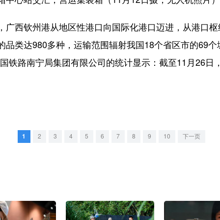
西钦州港从地区性港口向国际化港口迈进，从港口枢纽
品类达980多种，运输范围辐射我国18个省区市的69个
。中国铁路南宁局集团有限公司的统计显示：截至11月26
。
1
2
3
4
5
6
7
8
9
10
下一页