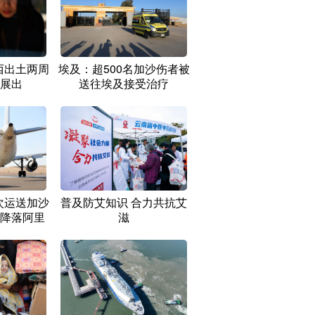
西出土两周
埃及：超500名加沙伤者被
展出
送往埃及接受治疗
次运送加沙
普及防艾知识 合力共抗艾
降落阿里
滋