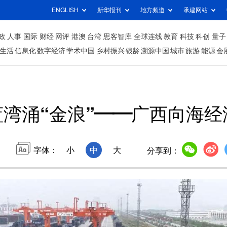
ENGLISH
新华报刊
地方频道
承建网站
政
人事
国际
财经
网评
港澳
台湾
思客智库
全球连线
教育
科技
科创
量子
生活
信息化
数字经济
学术中国
乡村振兴
银龄
溯源中国
城市
旅游
能源
会
蓝湾涌“金浪”——广西向海
字体：
小
中
大
分享到：