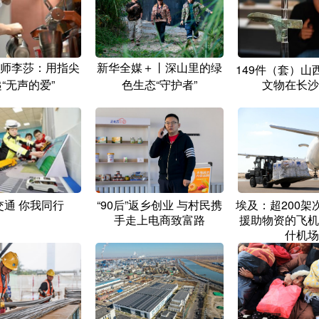
师李莎：用指尖
新华全媒＋丨深山里的绿
149件（套）山
“无声的爱”
色生态“守护者”
文物在长沙
交通 你我同行
“90后”返乡创业 与村民携
埃及：超200架
手走上电商致富路
援助物资的飞机
什机场