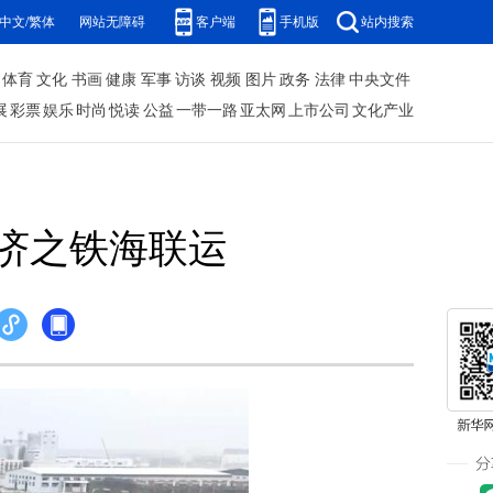
中文/繁体
网站无障碍
客户端
手机版
站内搜索
体育
文化
书画
健康
军事
访谈
视频
图片
政务
法律
中央文件
展
彩票
娱乐
时尚
悦读
公益
一带一路
亚太网
上市公司
文化产业
经济之铁海联运