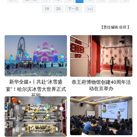
山东
河南
湖北
湖南
19
20
下一页
>>|
广东
广西
海南
重庆
四川
贵州
云南
西藏
【责任编辑:谷玥 】
陕西
甘肃
青海
宁夏
新疆
内蒙古
黑龙江
多语种频道
新华全媒+丨共赴“冰雪盛
恭王府博物馆创建40周年活
动在京举办
宴”！哈尔滨冰雪大世界正式
English
Español
Français
عربى
开园
Русский язык
日本語
한국어
Deutsch
Português