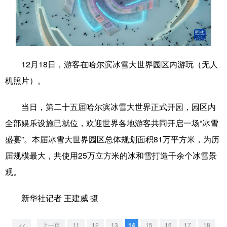
学术中国
乡村振兴
银龄
溯源中国
城市
旅游
能源
会展
彩票
娱乐
时尚
悦读
12月18日，游客在哈尔滨冰雪大世界园区内游玩（无人
机照片）。
公益
一带一路
亚太网
上市公司
文化产业
当日，第二十五届哈尔滨冰雪大世界正式开园，园区内
全部娱乐设施已就位，欢迎世界各地游客共同开启一场“冰雪
盛宴”。本届冰雪大世界园区总体规划面积81万平方米，为历
地方频道
届规模最大，共使用25万立方米的冰和雪打造千余个冰雪景
北京
天津
河北
山西
观。
辽宁
吉林
上海
江苏
新华社记者 王建威 摄
浙江
安徽
福建
江西
|<<
上一页
11
12
13
14
15
16
17
18