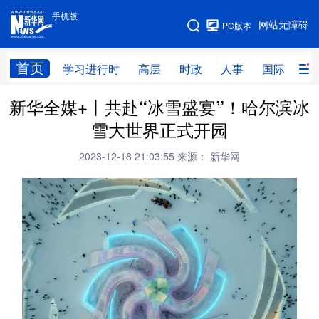
手机版
手机版
网站无障碍
PC版本
网站地图
首页
学习进行时
高层
时政
人事
国际
财
新华全媒+丨共赴“冰雪盛宴”！哈尔滨冰
学习进行时
高层
时政
人事
雪大世界正式开园
国际
财经
网评
港澳
2023-12-18 21:03:55
来源： 新华网
台湾
思客智库
全球连线
教育
科技
科创
量子
体育
文化
书画
健康
军事
访谈
视频
图片
政务
法律
中央文件
金融
汽车
食品
人居
信息化
数字经济