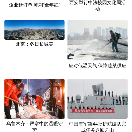
西安举行中法校园文化周活
企业赶订单 冲刺“全年红”
动
北京：冬日长城美
应对低温天气 保障蔬菜供应
乌鲁木齐：严寒中的温暖守
中国海军第44批护航编队完
护
成任务返回舟山