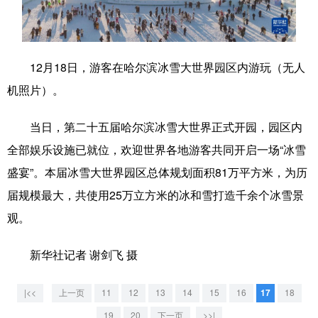
学术中国
乡村振兴
银龄
溯源中国
城市
旅游
能源
会展
12月18日，游客在哈尔滨冰雪大世界园区内游玩（无人
彩票
娱乐
时尚
悦读
机照片）。
公益
一带一路
亚太网
上市公司
当日，第二十五届哈尔滨冰雪大世界正式开园，园区内
文化产业
全部娱乐设施已就位，欢迎世界各地游客共同开启一场“冰雪
盛宴”。本届冰雪大世界园区总体规划面积81万平方米，为历
届规模最大，共使用25万立方米的冰和雪打造千余个冰雪景
地方频道
观。
北京
天津
河北
山西
新华社记者 谢剑飞 摄
辽宁
吉林
上海
江苏
浙江
安徽
福建
江西
|<<
上一页
11
12
13
14
15
16
17
18
19
20
下一页
>>|