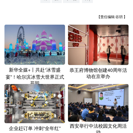
山东
河南
湖北
湖南
广东
广西
海南
重庆
【责任编辑:谷玥 】
四川
贵州
云南
西藏
陕西
甘肃
青海
宁夏
新疆
内蒙古
黑龙江
新华全媒+丨共赴“冰雪盛
恭王府博物馆创建40周年活
多语种频道
动在京举办
宴”！哈尔滨冰雪大世界正式
开园
English
Español
Français
عربى
Русский язык
日本語
한국어
Deutsch
Português
西安举行中法校园文化周活
企业赶订单 冲刺“全年红”
动