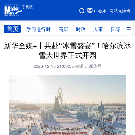
手机版
手机版
网站无障碍
PC版本
网站地图
首页
学习进行时
高层
时政
人事
国际
财
新华全媒+丨共赴“冰雪盛宴”！哈尔滨冰
学习进行时
高层
时政
人事
雪大世界正式开园
国际
财经
网评
港澳
2023-12-18 21:03:55
来源： 新华网
台湾
思客智库
全球连线
教育
科技
科创
量子
体育
文化
书画
健康
军事
访谈
视频
图片
政务
法律
中央文件
金融
汽车
食品
人居
信息化
数字经济