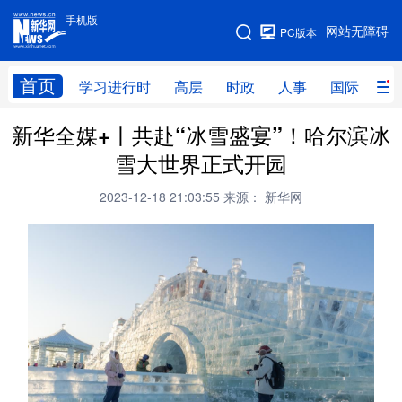
手机版
手机版
网站无障碍
PC版本
网站地图
首页
学习进行时
高层
时政
人事
国际
财
新华全媒+丨共赴“冰雪盛宴”！哈尔滨冰
学习进行时
高层
时政
人事
雪大世界正式开园
国际
财经
网评
港澳
2023-12-18 21:03:55
来源： 新华网
台湾
思客智库
全球连线
教育
科技
科创
量子
体育
文化
书画
健康
军事
访谈
视频
图片
政务
法律
中央文件
金融
汽车
食品
人居
信息化
数字经济