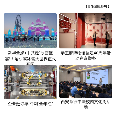
山东
河南
湖北
湖南
【责任编辑:谷玥 】
广东
广西
海南
重庆
四川
贵州
云南
西藏
陕西
甘肃
青海
宁夏
新疆
内蒙古
黑龙江
新华全媒+丨共赴“冰雪盛
恭王府博物馆创建40周年活
动在京举办
宴”！哈尔滨冰雪大世界正式
多语种频道
开园
English
Español
Français
عربى
Русский язык
日本語
한국어
Deutsch
Português
西安举行中法校园文化周活
企业赶订单 冲刺“全年红”
动