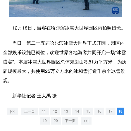
学术中国
乡村振兴
银龄
溯源中国
城市
旅游
能源
会展
12月18日，游客在哈尔滨冰雪大世界园区内拍照留念。
彩票
娱乐
时尚
悦读
当日，第二十五届哈尔滨冰雪大世界正式开园，园区内
公益
一带一路
亚太网
上市公司
全部娱乐设施已就位，欢迎世界各地游客共同开启一场“冰雪
文化产业
盛宴”。本届冰雪大世界园区总体规划面积81万平方米，为历
届规模最大，共使用25万立方米的冰和雪打造千余个冰雪景
观。
地方频道
北京
天津
河北
山西
新华社记者 王大禹 摄
辽宁
吉林
上海
江苏
|<<
上一页
11
12
13
14
15
16
17
18
浙江
安徽
福建
江西
19
20
下一页
>>|