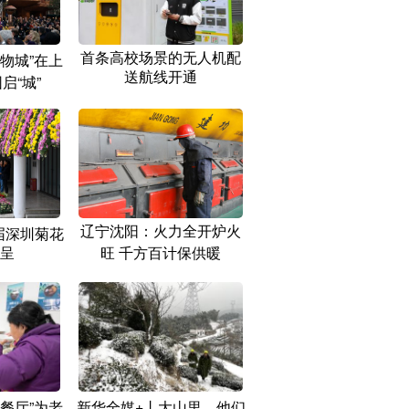
首条高校场景的无人机配
物城”在上
送航线开通
启“城”
辽宁沈阳：火力全开炉火
9届深圳菊花
呈
旺 千方百计保供暖
餐厅”为老
新华全媒+丨大山里，他们