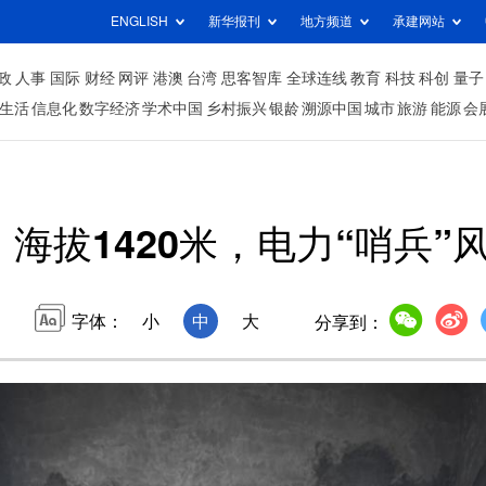
ENGLISH
新华报刊
地方频道
承建网站
政
人事
国际
财经
网评
港澳
台湾
思客智库
全球连线
教育
科技
科创
量子
生活
信息化
数字经济
学术中国
乡村振兴
银龄
溯源中国
城市
旅游
能源
会
丨海拔1420米，电力“哨兵
字体：
小
中
大
分享到：