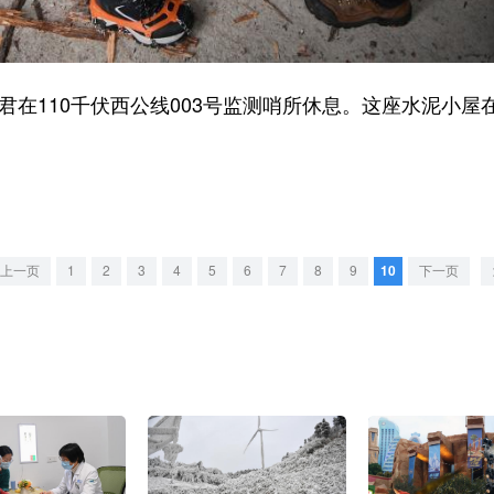
在110千伏西公线003号监测哨所休息。这座水泥小屋在
上一页
1
2
3
4
5
6
7
8
9
10
下一页