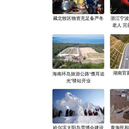
藏北牧区物资充足备严冬
浙江宁波
老人 
湖南官
海南环岛旅游公路“儋耳追
光”驿站开业
哈尔滨太阳岛雪博会建设
青海民和