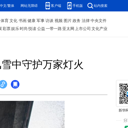
中文/繁体
网站无障碍
客户端
手机版
站内搜索
体育
文化
书画
健康
军事
访谈
视频
图片
政务
法律
中央文件
展
彩票
娱乐
时尚
悦读
公益
一带一路
亚太网
上市公司
文化产业
”风雪中守护万家灯火