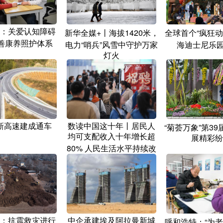
：关爱认知障碍
新华全媒+丨海拔1420米，
全球首个“疯狂动
完善康养照护体系
电力“哨兵”风雪中守护万家
海迪士尼乐园
灯火
新高速建成通车
数读中国这十年丨居民人
“菊荟万象”第3
均可支配收入十年增长超
展精彩纷
80% 人民生活水平持续改
善
：抗震救灾进行
中企承建埃及阿拉曼新城
呼和浩特：“为老