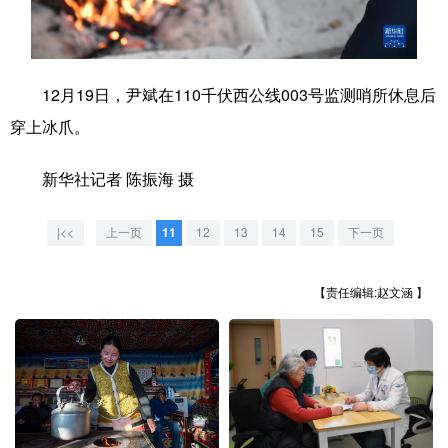
学术中国
乡村振兴
银龄
溯源中国
城市
旅游
能源
会展
12月19日，尹斌在110千伏西公线003号监测哨所休息后
彩票
娱乐
时尚
悦读
穿上冰爪。
公益
一带一路
亚太网
上市公司
新华社记者 陈振海 摄
文化产业
|<<
上一页
11
12
13
14
15
下一页
地方频道
【责任编辑:赵文涵 】
北京
天津
河北
山西
辽宁
吉林
上海
江苏
浙江
安徽
福建
江西