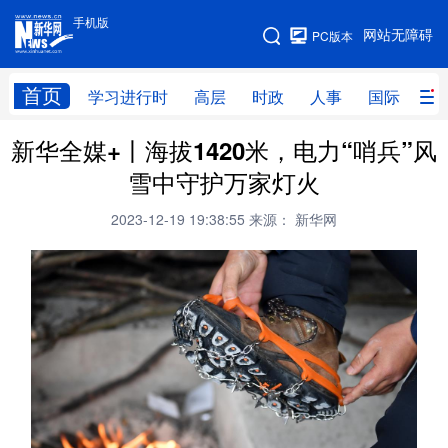
手机版
手机版
网站无障碍
PC版本
网站地图
首页
学习进行时
高层
时政
人事
国际
财
新华全媒+丨海拔1420米，电力“哨兵”风
学习进行时
高层
时政
人事
雪中守护万家灯火
国际
财经
网评
港澳
2023-12-19 19:38:55
来源： 新华网
台湾
思客智库
全球连线
教育
科技
科创
量子
体育
文化
书画
健康
军事
访谈
视频
图片
政务
法律
中央文件
金融
汽车
食品
人居
信息化
数字经济