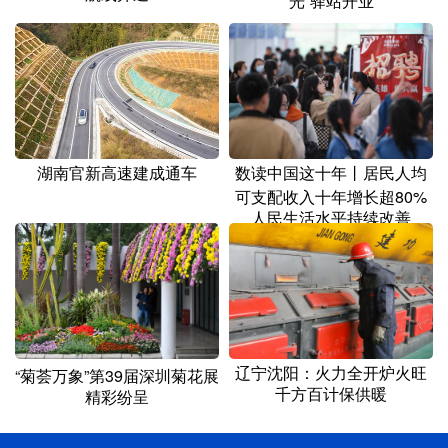
光”驿站开业
湖南官新高速建成通车
数读中国这十年丨居民人均
可支配收入十年增长超80%
人民生活水平持续改善
辽宁沈阳：火力全开炉火旺
“菊荟万象”第39届深圳菊花展
千方百计保供暖
精彩纷呈