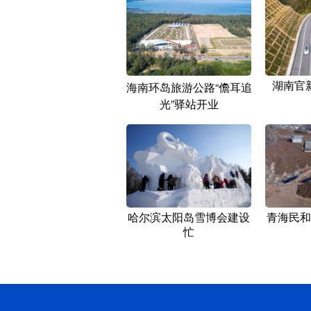
湖南官
海南环岛旅游公路“儋耳追
光”驿站开业
哈尔滨太阳岛雪博会建设
青海民和
忙