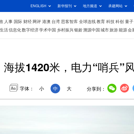
ENGLISH
新华报刊
地方频道
承建网站
政
人事
国际
财经
网评
港澳
台湾
思客智库
全球连线
教育
科技
科创
量子
生活
信息化
数字经济
学术中国
乡村振兴
银龄
溯源中国
城市
旅游
能源
会
丨海拔1420米，电力“哨兵
字体：
小
中
大
分享到：