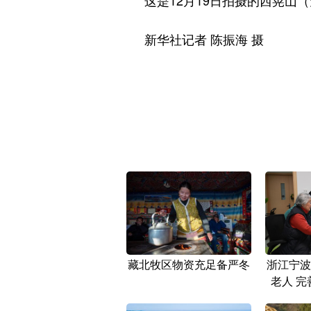
这是12月19日拍摄的西晃山（
新华社记者 陈振海 摄
藏北牧区物资充足备严冬
浙江宁波
老人 