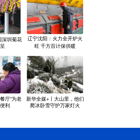
辽宁沈阳：火力全开炉火
9届深圳菊花
呈
旺 千方百计保供暖
餐厅”为老
新华全媒+丨大山里，他们
便利
爬冰卧雪守护万家灯火