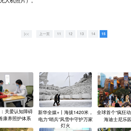
无人机照片）。
|<<
上一页
11
12
13
14
15
：关爱认知障碍
新华全媒+丨海拔1420米，
全球首个“疯狂动
完善康养照护体系
电力“哨兵”风雪中守护万家
海迪士尼乐园
灯火