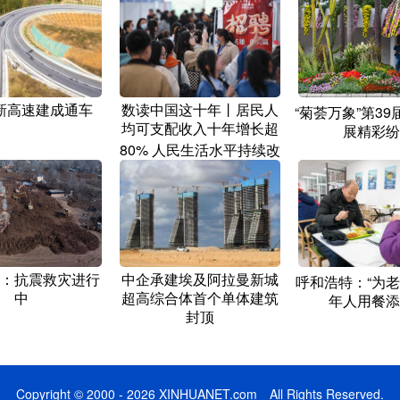
新高速建成通车
数读中国这十年丨居民人
“菊荟万象”第3
均可支配收入十年增长超
展精彩纷
80% 人民生活水平持续改
善
：抗震救灾进行
中企承建埃及阿拉曼新城
呼和浩特：“为老
中
超高综合体首个单体建筑
年人用餐添
封顶
Copyright © 2000 - 2026 XINHUANET.com All Rights Reserved.