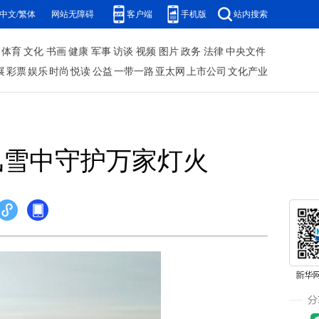
中文/繁体
网站无障碍
客户端
手机版
站内搜索
体育
文化
书画
健康
军事
访谈
视频
图片
政务
法律
中央文件
展
彩票
娱乐
时尚
悦读
公益
一带一路
亚太网
上市公司
文化产业
”风雪中守护万家灯火