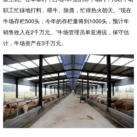
山东
河南
湖北
湖南
职工忙碌地打料、喂牛、除粪，忙得热火朝天。“现在
广东
广西
海南
重庆
牛场存栏500头，今年的存栏量将到1000头，预计年
四川
贵州
云南
西藏
销售收入在2千万元。”牛场管理员单亚洲说，保守估
陕西
甘肃
青海
宁夏
计，牛场资产在3千万元。
新疆
内蒙古
黑龙江
多语种频道
English
Español
Français
عربى
Русский язык
日本語
한국어
Deutsch
Português