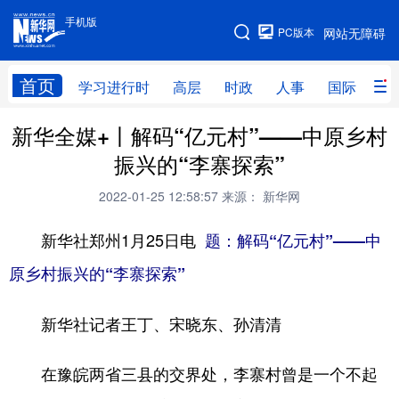
手机版
手机版
PC版本
网站无障碍
网站地图
首页
学习进行时
高层
时政
人事
国际
财
新华全媒+丨解码“亿元村”——中原乡村
学习进行时
高层
时政
人事
振兴的“李寨探索”
国际
财经
网评
港澳
2022-01-25 12:58:57
来源： 新华网
台湾
思客智库
全球连线
教育
新华社郑州1月25日电
题：解码“亿元村”——中
科技
科创
量子
体育
原乡村振兴的“李寨探索”
文化
书画
健康
军事
新华社记者王丁、宋晓东、孙清清
访谈
视频
图片
政务
法律
中央文件
金融
汽车
在豫皖两省三县的交界处，李寨村曾是一个不起
食品
人居
信息化
数字经济