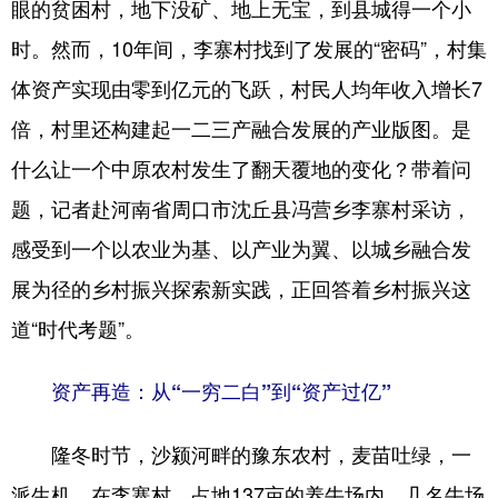
眼的贫困村，地下没矿、地上无宝，到县城得一个小
学术中国
乡村振兴
银龄
溯源中国
时。然而，10年间，李寨村找到了发展的“密码”，村集
体资产实现由零到亿元的飞跃，村民人均年收入增长7
城市
旅游
能源
会展
倍，村里还构建起一二三产融合发展的产业版图。是
彩票
娱乐
时尚
悦读
什么让一个中原农村发生了翻天覆地的变化？带着问
公益
一带一路
亚太网
上市公司
题，记者赴河南省周口市沈丘县冯营乡李寨村采访，
文化产业
感受到一个以农业为基、以产业为翼、以城乡融合发
展为径的乡村振兴探索新实践，正回答着乡村振兴这
地方频道
道“时代考题”。
北京
天津
河北
山西
资产再造：从“一穷二白”到“资产过亿”
辽宁
吉林
上海
江苏
隆冬时节，沙颍河畔的豫东农村，麦苗吐绿，一
浙江
安徽
福建
江西
派生机。在李寨村，占地137亩的养牛场内，几名牛场