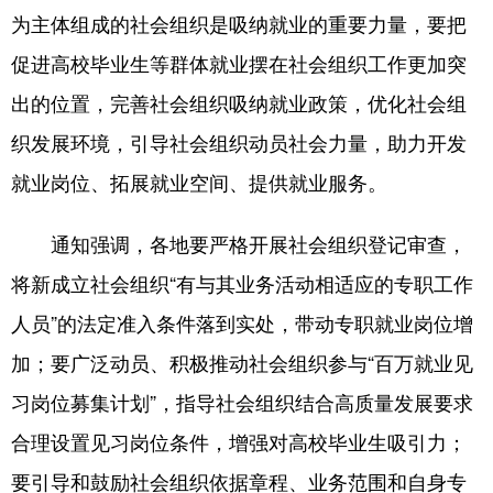
为主体组成的社会组织是吸纳就业的重要力量，要把
学术中国
乡村振兴
银龄
溯源中国
促进高校毕业生等群体就业摆在社会组织工作更加突
城市
旅游
能源
会展
出的位置，完善社会组织吸纳就业政策，优化社会组
彩票
娱乐
时尚
悦读
织发展环境，引导社会组织动员社会力量，助力开发
就业岗位、拓展就业空间、提供就业服务。
公益
一带一路
亚太网
上市公司
文化产业
通知强调，各地要严格开展社会组织登记审查，
将新成立社会组织“有与其业务活动相适应的专职工作
地方频道
人员”的法定准入条件落到实处，带动专职就业岗位增
加；要广泛动员、积极推动社会组织参与“百万就业见
北京
天津
河北
山西
习岗位募集计划”，指导社会组织结合高质量发展要求
辽宁
吉林
上海
江苏
合理设置见习岗位条件，增强对高校毕业生吸引力；
浙江
安徽
福建
江西
要引导和鼓励社会组织依据章程、业务范围和自身专