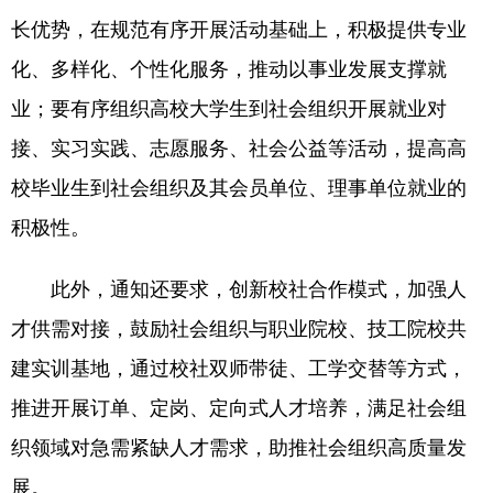
山东
河南
湖北
湖南
长优势，在规范有序开展活动基础上，积极提供专业
广东
广西
海南
重庆
化、多样化、个性化服务，推动以事业发展支撑就
四川
贵州
云南
西藏
业；要有序组织高校大学生到社会组织开展就业对
接、实习实践、志愿服务、社会公益等活动，提高高
陕西
甘肃
青海
宁夏
校毕业生到社会组织及其会员单位、理事单位就业的
新疆
内蒙古
黑龙江
积极性。
多语种频道
此外，通知还要求，创新校社合作模式，加强人
才供需对接，鼓励社会组织与职业院校、技工院校共
English
Español
Français
عربى
建实训基地，通过校社双师带徒、工学交替等方式，
Русский язык
日本語
한국어
推进开展订单、定岗、定向式人才培养，满足社会组
Deutsch
Português
织领域对急需紧缺人才需求，助推社会组织高质量发
展。