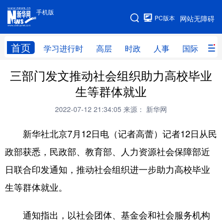
手机版
手机版
PC版本
网站无障碍
网站地图
首页
学习进行时
高层
时政
人事
国际
财
三部门发文推动社会组织助力高校毕业
学习进行时
高层
时政
人事
生等群体就业
国际
财经
网评
港澳
2022-07-12 21:34:05
来源： 新华网
台湾
思客智库
全球连线
教育
新华社北京7月12日电（记者高蕾）记者12日从民
科技
科创
量子
体育
政部获悉，民政部、教育部、人力资源社会保障部近
文化
书画
健康
军事
日联合印发通知，推动社会组织进一步助力高校毕业
访谈
视频
图片
政务
生等群体就业。
法律
中央文件
金融
汽车
通知指出，以社会团体、基金会和社会服务机构
食品
人居
信息化
数字经济