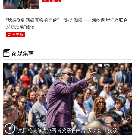
“我感受到新疆真实的面貌”：“魅力新疆——海峡两岸记者联合
采访活动”侧记
两岸关系
融媒集萃
美国枪支暴力遇害者父亲在白宫“庆功会”上抗议