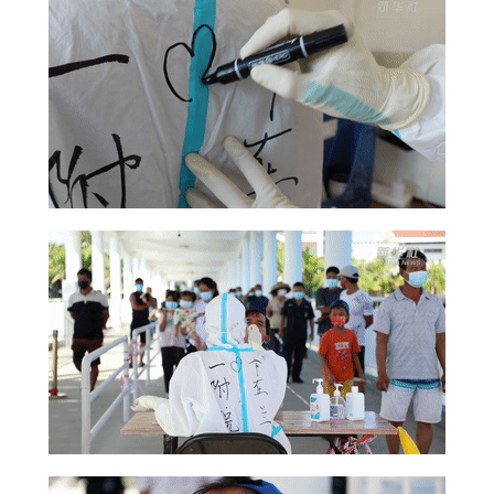
山东
河南
湖北
湖南
广东
广西
海南
重庆
四川
贵州
云南
西藏
陕西
甘肃
青海
宁夏
新疆
内蒙古
黑龙江
多语种频道
English
Español
Français
عربى
Русский язык
日本語
한국어
Deutsch
Português