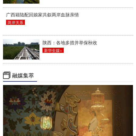
广西籍陆配回娘家共叙两岸血脉亲情
两岸关系
陕西：各地多措并举保秋收
新华全媒+
融媒集萃