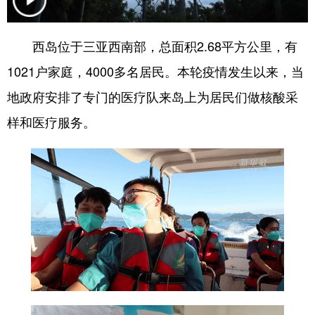
学术中国
乡村振兴
银龄
溯源中国
西岛位于三亚西南部，总面积2.68平方公里，有
城市
旅游
能源
会展
1021户家庭，4000多名居民。本轮疫情发生以来，当
彩票
娱乐
时尚
悦读
地政府安排了专门的医疗队来岛上为居民们做核酸采
公益
一带一路
亚太网
上市公司
样和医疗服务。
文化产业
地方频道
北京
天津
河北
山西
辽宁
吉林
上海
江苏
浙江
安徽
福建
江西