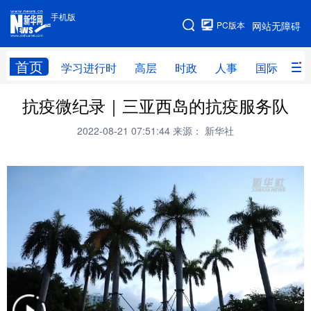
手机版
手机版
PC版本
网站无障碍
网站地图
首页
学习进行时
高层
时政
人事
国际
财
抗疫微纪录｜三亚西岛的抗疫服务队
学习进行时
高层
时政
人事
2022-08-21 07:51:44
来源： 新华社
国际
财经
网评
港澳
台湾
思客智库
全球连线
教育
科技
科创
量子
体育
文化
书画
健康
军事
访谈
视频
图片
政务
法律
中央文件
金融
汽车
食品
人居
信息化
数字经济