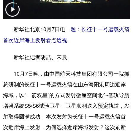
学术中国
乡村振兴
银龄
溯源中国
城市
旅游
能源
会展
新华社北京10月7日电
题：长征十一号运载火箭
彩票
娱乐
时尚
悦读
首次近岸海上发射看点透视
公益
一带一路
亚太网
上市公司
新华社记者胡喆、宋晨
文化产业
10月7日晚，由中国航天科技集团有限公司一院抓
总研制的长征十一号运载火箭在山东海阳港周边近岸
地方频道
海域，以“一箭双星”的方式发射微厘空间北斗低轨导航
北京
天津
河北
山西
增强系统S5/S6试验卫星，卫星顺利送入预定轨道，发
辽宁
吉林
上海
江苏
射取得圆满成功。本次发射为长征十一号运载火箭首
浙江
安徽
福建
江西
次近岸海上发射，为何选择近岸海域发射？这次刷新