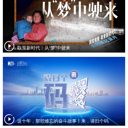
取景新时代︱从“梦”中驶来
这十年，那些难忘的奋斗故事丨来，请扫个码