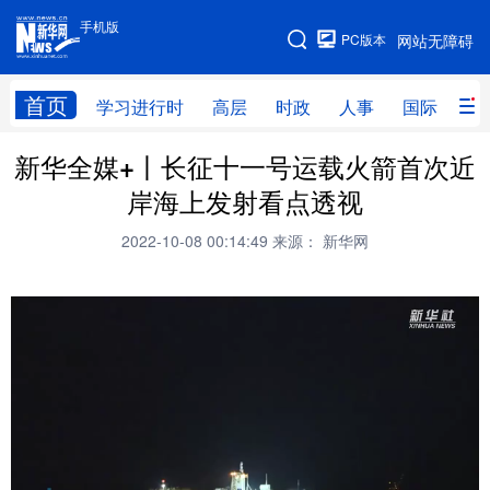
手机版
手机版
PC版本
网站无障碍
网站地图
首页
学习进行时
高层
时政
人事
国际
财
新华全媒+丨长征十一号运载火箭首次近
学习进行时
高层
时政
人事
岸海上发射看点透视
国际
财经
网评
港澳
2022-10-08 00:14:49
来源： 新华网
台湾
思客智库
全球连线
教育
科技
科创
量子
体育
文化
书画
健康
军事
访谈
视频
图片
政务
法律
中央文件
金融
汽车
食品
人居
信息化
数字经济