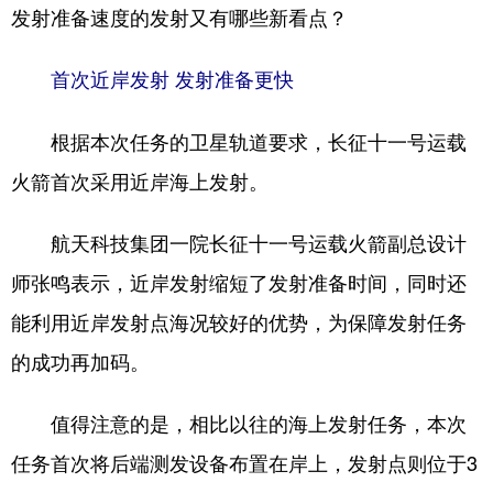
山东
河南
湖北
湖南
发射准备速度的发射又有哪些新看点？
广东
广西
海南
重庆
首次近岸发射 发射准备更快
四川
贵州
云南
西藏
根据本次任务的卫星轨道要求，长征十一号运载
陕西
甘肃
青海
宁夏
火箭首次采用近岸海上发射。
新疆
内蒙古
黑龙江
航天科技集团一院长征十一号运载火箭副总设计
多语种频道
师张鸣表示，近岸发射缩短了发射准备时间，同时还
能利用近岸发射点海况较好的优势，为保障发射任务
English
Español
Français
عربى
的成功再加码。
Русский язык
日本語
한국어
Deutsch
Português
值得注意的是，相比以往的海上发射任务，本次
任务首次将后端测发设备布置在岸上，发射点则位于3