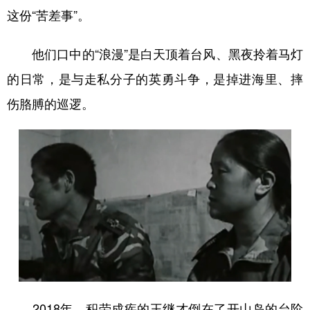
山东
河南
湖北
湖南
这份“苦差事”。
广东
广西
海南
重庆
他们口中的“浪漫”是白天顶着台风、黑夜拎着马灯
四川
贵州
云南
西藏
的日常，是与走私分子的英勇斗争，是掉进海里、摔
陕西
甘肃
青海
宁夏
伤胳膊的巡逻。
新疆
内蒙古
黑龙江
多语种频道
English
Español
Français
عربى
Русский язык
日本語
한국어
Deutsch
Português
2018年，积劳成疾的王继才倒在了开山岛的台阶