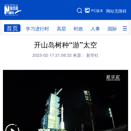
手机版
PC版本
网站无障碍
网站地图
首页
学习进行时
高层
时政
人事
国际
财
开山岛树种“游”太空
学习进行时
高层
时政
人事
2023-02-17 21:08:32
来源： 新华社
国际
财经
网评
港澳
台湾
思客智库
全球连线
教育
科技
科创
量子
体育
文化
书画
健康
军事
访谈
视频
图片
政务
法律
中央文件
金融
汽车
食品
人居
信息化
数字经济