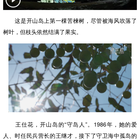
学术中国
乡村振兴
银龄
溯源中国
这是开山岛上第一棵苦楝树，尽管被海风吹落了
城市
旅游
能源
会展
树叶，但枝头依然结满了果实。
彩票
娱乐
时尚
悦读
公益
一带一路
亚太网
上市公司
文化产业
地方频道
北京
天津
河北
山西
辽宁
吉林
上海
江苏
王仕花，开山岛的“守岛人”。1986年，她的爱
浙江
安徽
福建
江西
人、时任民兵营长的王继才，接下了守卫海中孤岛的