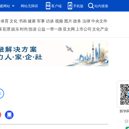
建网站
网站无障碍
客户端
手机版
站内搜索
体育
文化
书画
健康
军事
访谈
视频
图片
政务
法律
中央文件
展
彩票
娱乐
时尚
悦读
公益
一带一路
亚太网
上市公司
文化产业