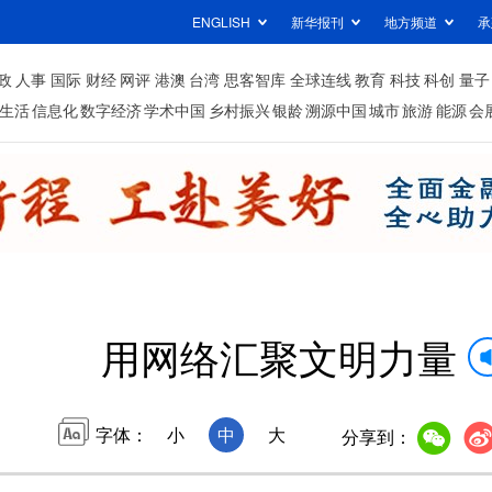
ENGLISH
新华报刊
地方频道
承
政
人事
国际
财经
网评
港澳
台湾
思客智库
全球连线
教育
科技
科创
量子
生活
信息化
数字经济
学术中国
乡村振兴
银龄
溯源中国
城市
旅游
能源
会
用网络汇聚文明力量
字体：
小
中
大
分享到：