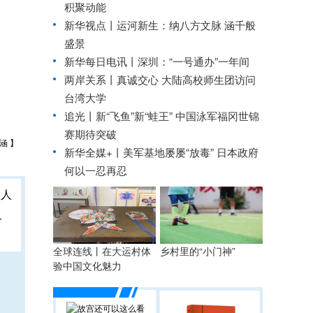
积聚动能
新华视点丨
运河新生：纳八方文脉 涵千般
盛景
新华每日电讯丨
深圳：“一号通办”一年间
两岸关系丨
真诚交心 大陆高校师生团访问
台湾大学
追光丨
新“飞鱼”新“蛙王” 中国泳军福冈世锦
赛期待突破
涵 】
新华全媒+丨
美军基地屡屡“放毒” 日本政府
何以一忍再忍
人
全球连线丨在大运村体
乡村里的“小门神”
验中国文化魅力