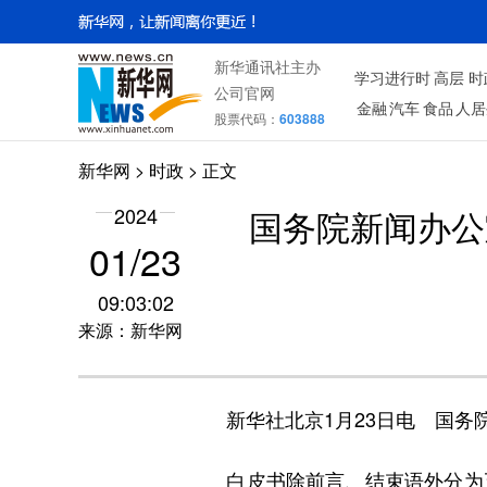
新华通讯社主办
学习进行时
高层
时
公司官网
金融
汽车
食品
人居
股票代码：
603888
新华网
>
时政
> 正文
2024
国务院新闻办公
01/23
09:03:02
来源：新华网
新华社北京1月23日电 国务院
白皮书除前言、结束语外分为五