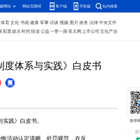
建网站
网站无障碍
客户端
手机版
站内搜索
体育
文化
书画
健康
军事
访谈
视频
图片
政务
法律
中央文件
展
彩票
娱乐
时尚
悦读
公益
一带一路
亚太网
上市公司
文化产业
制度体系与实践》白皮书
与实践》白皮书。
怖活动认定清晰、处罚规范，在反