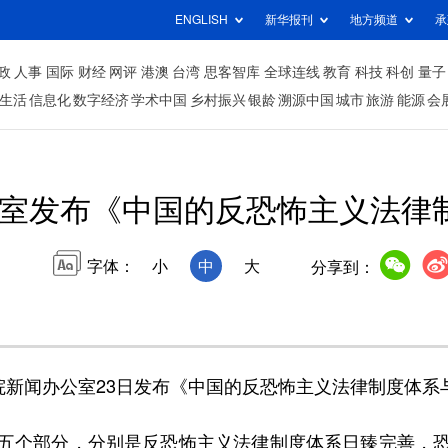
ENGLISH
新华报刊
地方频道
承
政
人事
国际
财经
网评
港澳
台湾
思客智库
全球连线
教育
科技
科创
量子
生活
信息化
数字经济
学术中国
乡村振兴
银龄
溯源中国
城市
旅游
能源
会
室发布《中国的反恐怖主义法律
字体：
小
中
大
分享到：
新闻办公室23日发布《中国的反恐怖主义法律制度体系
个部分，分别是反恐怖主义法律制度体系日臻完善，恐