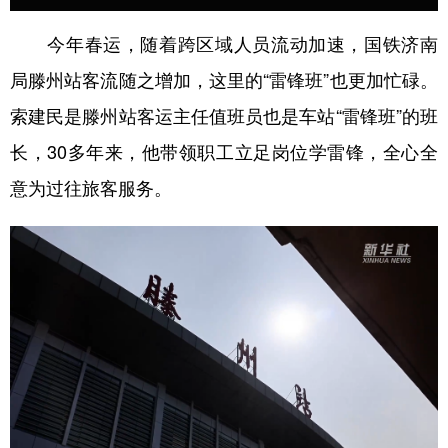
学术中国
乡村振兴
银龄
溯源中国
今年春运，随着跨区域人员流动加速，国铁济南
局滕州站客流随之增加，这里的“雷锋班”也更加忙碌。
城市
旅游
能源
会展
索建民是滕州站客运主任值班员也是车站“雷锋班”的班
彩票
娱乐
时尚
悦读
长，30多年来，他带领职工立足岗位学雷锋，全心全
公益
一带一路
亚太网
上市公司
意为过往旅客服务。
文化产业
地方频道
北京
天津
河北
山西
辽宁
吉林
上海
江苏
浙江
安徽
福建
江西