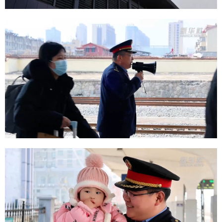
山东
河南
湖北
湖南
广东
广西
海南
重庆
四川
贵州
云南
西藏
陕西
甘肃
青海
宁夏
新疆
内蒙古
黑龙江
多语种频道
English
Español
Français
عربى
Русский язык
日本語
한국어
Deutsch
Português