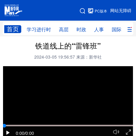
手机版
网站无障碍
PC版本
网站地图
首页
学习进行时
高层
时政
人事
国际
财
铁道线上的“雷锋班”
学习进行时
高层
时政
人事
2024-03-05 19:56:57
来源：新华社
国际
财经
网评
港澳
台湾
思客智库
全球连线
教育
科技
科创
量子
体育
文化
书画
健康
军事
访谈
视频
图片
政务
法律
中央文件
金融
汽车
0:00
/0:00
食品
人居
信息化
数字经济