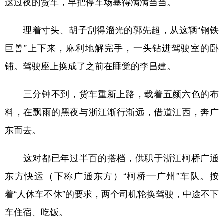
这过夜的货车，早把停车场塞得满满当当。
学术中国
乡村振兴
银龄
溯源中国
理着寸头、胡子刮得溜光的郭先超，从这辆“钢铁
城市
旅游
能源
会展
巨兽”上下来，麻利地解完手，一头钻进驾驶室的卧
彩票
娱乐
时尚
悦读
铺。驾驶座上换成了之前在睡觉的李昌建。
公益
一带一路
亚太网
上市公司
三分钟不到，货车重新上路，载着五颜六色的布
文化产业
料，在飘雨的黑夜与浙江渐行渐远，借道江西，奔广
东而去。
地方频道
这对都已年过半百的搭档，供职于浙江柯桥广通
北京
天津
河北
山西
东方快运（下称广通东方）“柯桥—广州”车队。按
辽宁
吉林
上海
江苏
着“人休车不休”的要求，两个司机轮换驾驶，中途不下
浙江
安徽
福建
江西
车住宿、吃饭。