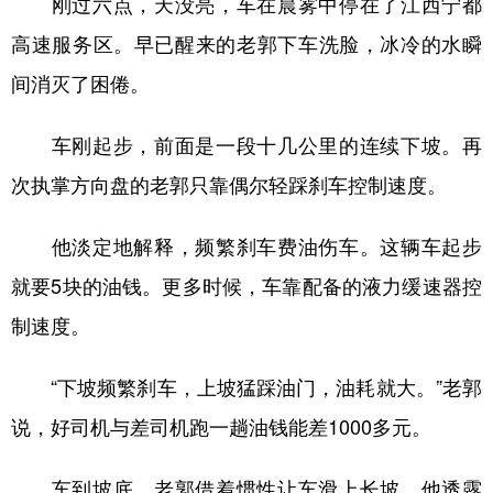
刚过六点，天没亮，车在晨雾中停在了江西宁都
高速服务区。早已醒来的老郭下车洗脸，冰冷的水瞬
间消灭了困倦。
车刚起步，前面是一段十几公里的连续下坡。再
次执掌方向盘的老郭只靠偶尔轻踩刹车控制速度。
他淡定地解释，频繁刹车费油伤车。这辆车起步
就要5块的油钱。更多时候，车靠配备的液力缓速器控
制速度。
“下坡频繁刹车，上坡猛踩油门，油耗就大。”老郭
说，好司机与差司机跑一趟油钱能差1000多元。
车到坡底，老郭借着惯性让车滑上长坡。他透露