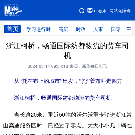
手机版
网站无障碍
PC版本
网站地图
首页
学习进行时
高层
时政
人事
国际
财
浙江柯桥，畅通国际纺都物流的货车司
学习进行时
高层
时政
人事
机
国际
财经
网评
港澳
2024-03-14 09:34:18
来源：新华每日电讯
台湾
思客智库
全球连线
教育
从“托在布上的城市”出发，“托”着布匹走四方
科技
科创
量子
体育
文化
书画
健康
军事
浙江柯桥，畅通国际纺都物流的货车司机
访谈
视频
图片
政务
当长逾20米、重近50吨的沃尔沃重卡驶进浙江常
法律
中央文件
金融
汽车
山高速服务区时，已经过了零点。大大小小几十辆在
食品
人居
信息化
数字经济