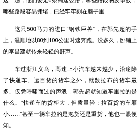
这一趟，他们要走6条高速公路，哪些路段易发事故，
哪些路段容易拥堵，已经牢牢刻在脑子里。
这只500马力的进口“钢铁巨兽”，在郭先超的手
上，温顺地以80到100公里时速奔跑。没多久，卧铺上
的李昌建就传来轻轻的鼾声。
车过浙江义乌，高速上小汽车越来越少，沿途除
了快递车、运百货的货车之外，就数拉布的货车最
多。仅凭呼啸而过的声浪，郭先超就知道车里拉的是
什么。“快递车的货柜大，但质量轻；拉百货的车厢
小……”甚至一辆车拉的是泡货还是重货，他也一眼便
知。