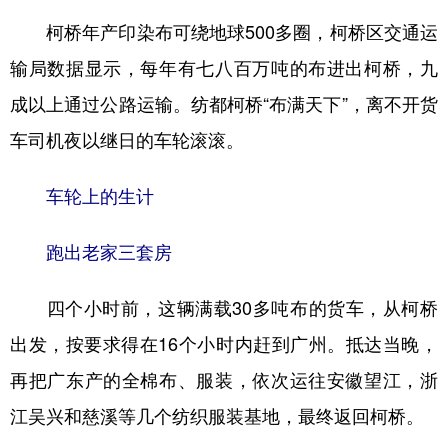
山东
河南
湖北
湖南
柯桥年产印染布可绕地球500多圈，柯桥区交通运
广东
广西
海南
重庆
输局数据显示，每年有七八百万吨的布进出柯桥，九
四川
贵州
云南
西藏
成以上通过公路运输。纺都柯桥“布满天下”，离不开货
陕西
甘肃
青海
宁夏
车司机夜以继日的车轮滚滚。
新疆
内蒙古
黑龙江
车轮上的生计
多语种频道
跑出老家三套房
English
Español
Français
عربى
四个小时前，这辆满载30多吨布的货车，从柯桥
Русский язык
日本語
한국어
出发，按要求得在16个小时内赶到广州。抵达当晚，
Deutsch
Português
再把广东产的全棉布、服装，依次运往安徽望江，浙
江吴兴和慈溪等几个纺织服装基地，最终返回柯桥。