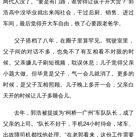
两代人没了。“要是有门路，谁舍得让孩子开大货？”郭
浩高中没毕业就出来闯社会，干过后厨、销售、进过
车间，最后觉得开大车自由，铁了心要跟老爸学。
父子搭档了八年，在圈子里算罕见。驾驶室里，
父子间的对话不多，也免不了有互相看不对眼的时
候。父亲嫌儿子刷短视频，耽误休息；儿子觉得父亲
小题大做。但毕竟是父子，气一会儿就消了。更多的
时候，是父子互相照顾。儿子晚上多开一会，父亲白
天开的时候让儿子多睡会儿。
去年，郭浩被提拔为“柯桥—广州”车队队长，成了
父亲的上司。“队长不好干，手机24小时待命，堵车、
出故障司机都找他处理。”在老郭看来，这份工作需要