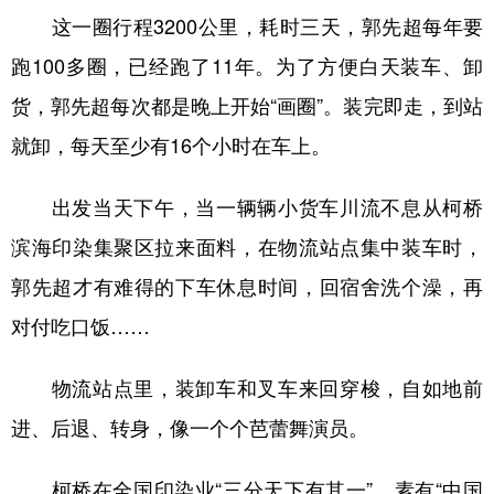
这一圈行程3200公里，耗时三天，郭先超每年要
跑100多圈，已经跑了11年。为了方便白天装车、卸
货，郭先超每次都是晚上开始“画圈”。装完即走，到站
就卸，每天至少有16个小时在车上。
出发当天下午，当一辆辆小货车川流不息从柯桥
滨海印染集聚区拉来面料，在物流站点集中装车时，
郭先超才有难得的下车休息时间，回宿舍洗个澡，再
对付吃口饭……
物流站点里，装卸车和叉车来回穿梭，自如地前
进、后退、转身，像一个个芭蕾舞演员。
柯桥在全国印染业“三分天下有其一”，素有“中国