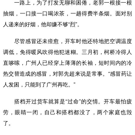
一路上，为了打发无聊和困倦，老郭一根接一根
抽烟，一口接一口喝浓茶，一趟得费半条烟。面对别
人递来的好烟，他却嫌不够“烈”。
尽管感冒还未痊愈，开车时他还特地把空调温度
调低，免得暖风吹得他犯迷糊。三月初，柯桥冷得人
直哆嗦，广州人已经穿上薄薄的长袖，短时间内的冷
热交替造成的感冒，对郭先超来说是常事。“感冒药让
人发困，只能到了广州再吃。”
搭档开过货车就算是“过命”的交情。开车最怕疲
劳，眼睛一闭，自己和搭档都没了，两个家庭也毁
了。