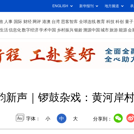
ENGLISH
新华报刊
地方频道
承
政
人事
国际
财经
网评
港澳
台湾
思客智库
全球连线
教育
科技
科创
量子
生活
信息化
数字经济
学术中国
乡村振兴
银龄
溯源中国
城市
旅游
能源
会
韵新声｜锣鼓杂戏：黄河岸
字体：
小
中
大
分享到：