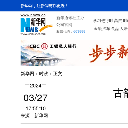
新华通讯社主办
学习进行时
高层
时
公司官网
金融
汽车
食品
人居
股票代码：
603888
新华网
>
时政
> 正文
2024
古
03/27
17:55:10
来源：新华网