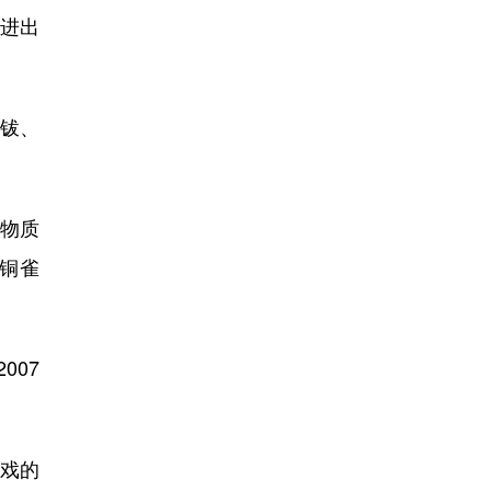
进出
铙钹、
物质
铜雀
007
戏的