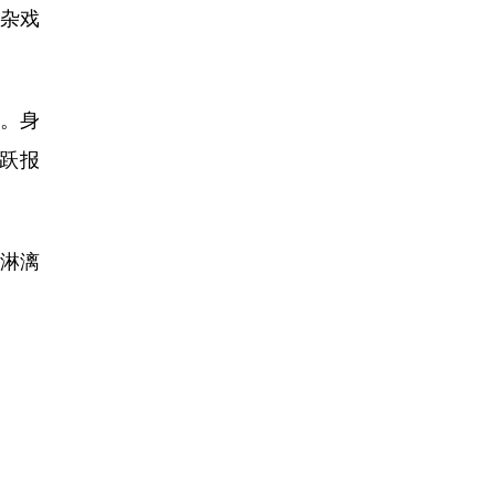
杂戏
。身
跃报
淋漓