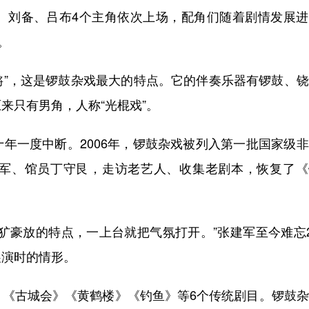
、刘备、吕布4个主角依次上场，配角们随着剧情发展进
。
锵”，这是锣鼓杂戏最大的特点。它的伴奏乐器有锣鼓、
来只有男角，人称“光棍戏”。
一度中断。2006年，锣鼓杂戏被列入第一批国家级非
军、馆员丁守艮，走访老艺人、收集老剧本，恢复了《
豪放的特点，一上台就把气氛打开。”张建军至今难忘2
展演时的情形。
古城会》《黄鹤楼》《钓鱼》等6个传统剧目。锣鼓杂