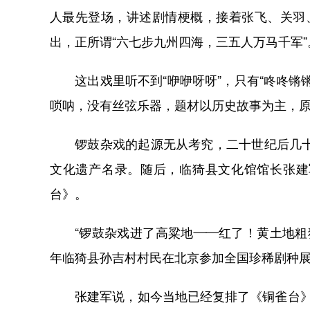
人最先登场，讲述剧情梗概，接着张飞、关羽
出，正所谓“六七步九州四海，三五人万马千军”
这出戏里听不到“咿咿呀呀”，只有“咚咚锵
唢呐，没有丝弦乐器，题材以历史故事为主，原
锣鼓杂戏的起源无从考究，二十世纪后几十年
文化遗产名录。随后，临猗县文化馆馆长张建
台》。
“锣鼓杂戏进了高粱地——红了！黄土地粗犷
年临猗县孙吉村村民在北京参加全国珍稀剧种
张建军说，如今当地已经复排了《铜雀台》《