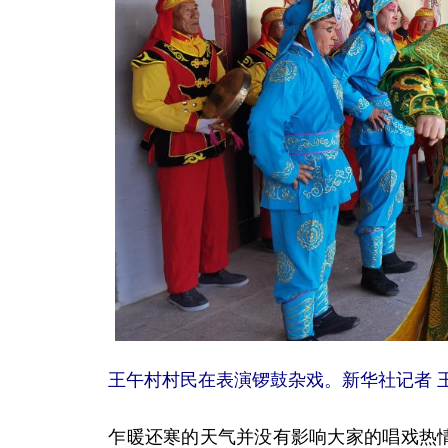
王午村村民在表演锣鼓杂戏。新华社记者 王
乍暖还寒的天气并没有影响大家的唱戏热情。