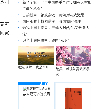
便从四
新华全媒+丨
“与中国携手合作，拥有天空般
广阔的机会”
古韵新声｜锣鼓杂戏：黄河岸村戏激昂
国际观察丨
校园霸凌，各国如何治理
黄河
秀我中国丨
春天，养蜂人居然在练“分身大
间宽
法”
追光丨
在黑暗中，跑向“光明”
微纪录片丨我是马可
绝美！AI视角赏武汉樱
花
故宫还可以这么看