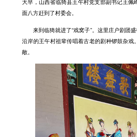
大早，山西省临猗县王午村党支部副书记王佩
面八方赶到了村委会。
来到临猗就进了“戏窝子”。这里庄户剧团盛
沿岸的王午村祖辈传唱着古老的剧种锣鼓杂戏
敞。