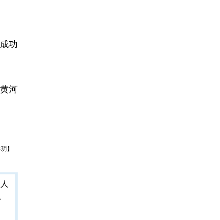
成功
黄河
谷玥】
人