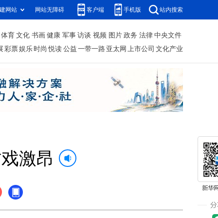
建网站
网站无障碍
客户端
手机版
站内搜索
体育
文化
书画
健康
军事
访谈
视频
图片
政务
法律
中央文件
展
彩票
娱乐
时尚
悦读
公益
一带一路
亚太网
上市公司
文化产业
村戏激昂