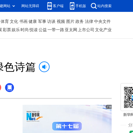
建网站
网站无障碍
客户端
手机版
站内搜索
体育
文化
书画
健康
军事
访谈
视频
图片
政务
法律
中央文件
展
彩票
娱乐
时尚
悦读
公益
一带一路
亚太网
上市公司
文化产业
绿色诗篇