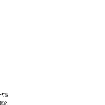
代塞
区的