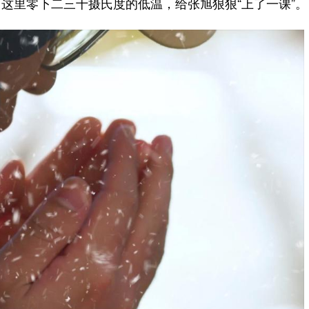
这里零下二三十摄氏度的低温，给张旭狠狠“上了一课”。