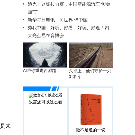
追光丨
这场拉力赛，中国新能源汽车也“参
加”了
新华每日电讯丨
向世界 译中国
秀我中国丨
好听、好看、好玩、好逛！四
大亮点尽在音博会
AI带你重走西游路
戈壁上，他们守护一列
列列车
故宫还可以这么看
是来
微不足道的一切