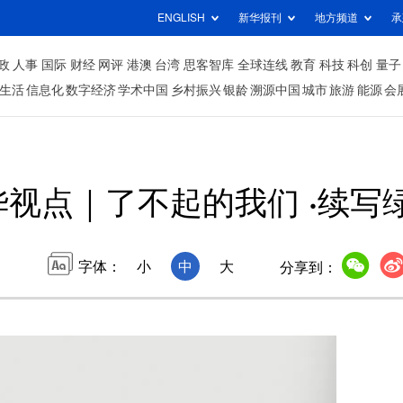
ENGLISH
新华报刊
地方频道
承
政
人事
国际
财经
网评
港澳
台湾
思客智库
全球连线
教育
科技
科创
量子
生活
信息化
数字经济
学术中国
乡村振兴
银龄
溯源中国
城市
旅游
能源
会
华视点｜了不起的我们 ·续写
字体：
小
中
大
分享到：