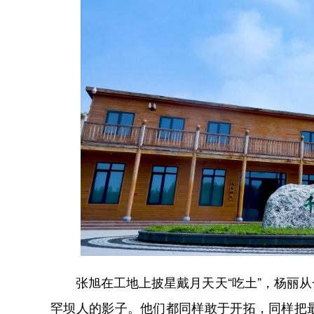
张旭在工地上披星戴月天天“吃土”，杨丽从
罕坝人的影子。他们都同样敢于开拓，同样把