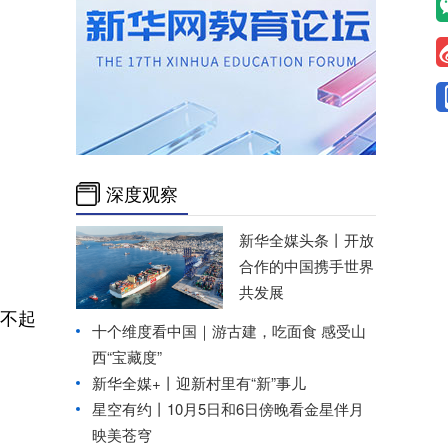
深度观察
新华全媒头条丨
开放
合作的中国携手世界
共发展
不起
十个维度看中国｜游古建，吃面食 感受山
西“宝藏度”
新华全媒+丨
迎新村里有“新”事儿
星空有约丨
10月5日和6日傍晚看金星伴月
映美苍穹