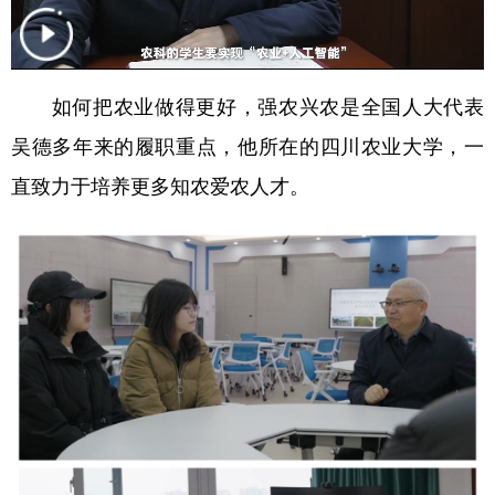
学术中国
乡村振兴
银龄
溯源中国
城市
旅游
能源
会展
如何把农业做得更好，强农兴农是全国人大代表
彩票
娱乐
时尚
悦读
吴德多年来的履职重点，他所在的四川农业大学，一
公益
一带一路
亚太网
上市公司
直致力于培养更多知农爱农人才。
文化产业
地方频道
北京
天津
河北
山西
辽宁
吉林
上海
江苏
浙江
安徽
福建
江西