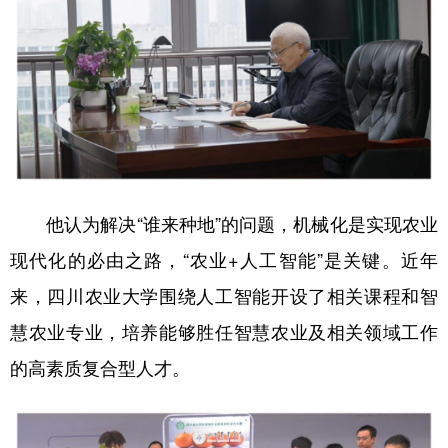
山东
河南
湖北
湖南
广东
广西
海南
重庆
四川
贵州
云南
西藏
陕西
甘肃
青海
宁夏
新疆
内蒙古
黑龙江
他认为解决“谁来种地”的问题，机械化是实现农业
多语种频道
现代化的必由之路，“农业+人工智能”是关键。近年
English
Español
Français
عربى
来，四川农业大学围绕人工智能开设了相关课程和智
慧农业专业，培养能够胜任智慧农业及相关领域工作
Русский язык
日本語
한국어
的高素质复合型人才。
Deutsch
Português