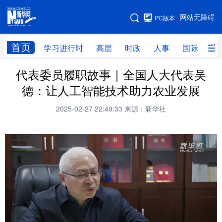
手机版
网站无障碍
PC版本
网站地图
首页
学习进行时
高层
时政
人事
国际
财
代表委员履职故事｜全国人大代表吴
学习进行时
高层
时政
人事
德：让人工智能技术助力农业发展
国际
财经
网评
港澳
2025-02-27 22:49:33
来源：新华社
台湾
思客智库
全球连线
教育
科技
科创
量子
体育
文化
书画
健康
军事
访谈
视频
图片
政务
法律
中央文件
金融
汽车
食品
人居
信息化
数字经济