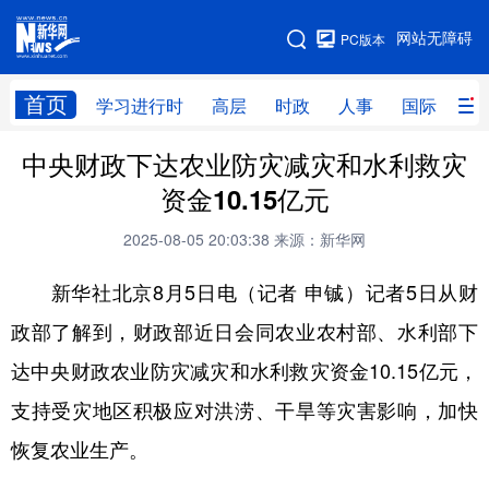
手机版
网站无障碍
PC版本
网站地图
首页
学习进行时
高层
时政
人事
国际
财
中央财政下达农业防灾减灾和水利救灾
学习进行时
高层
时政
人事
资金10.15亿元
国际
财经
网评
港澳
2025-08-05 20:03:38
来源：新华网
台湾
思客智库
全球连线
教育
新华社北京8月5日电（记者 申铖）记者5日从财
科技
科创
量子
体育
政部了解到，财政部近日会同农业农村部、水利部下
文化
书画
健康
军事
达中央财政农业防灾减灾和水利救灾资金10.15亿元，
访谈
视频
图片
政务
支持受灾地区积极应对洪涝、干旱等灾害影响，加快
法律
中央文件
金融
汽车
恢复农业生产。
食品
人居
信息化
数字经济