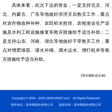
具体来看，此次下达的资金，一是支持北京、河
学术中国
乡村振兴
银龄
溯源中国
北、内蒙古、广东等地做好洪涝灾后救灾工作，重点
城市
旅游
能源
会展
对农作物改种补种、农田积水抢排、农牧渔业生产设
彩票
娱乐
时尚
悦读
施及水利工程设施修复等救灾措施给予适当补助；二
是支持山东、河南、湖北等地做好干旱救灾工作，重
公益
一带一路
亚太网
上市公司
点对增肥保苗、灌水补墒、调水运水、增打机井等救
文化产业
灾措施给予适当补助。
地方频道
【责任编辑:赵文涵】
北京
天津
河北
山西
辽宁
吉林
上海
江苏
Copyright © 2000 - 2026 XINHUANET.com All Rights Reserved.
浙江
安徽
福建
江西
制作单位：新华网股份有限公司 版权所有：新华网股份有限公司