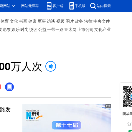
建网站
网站无障碍
客户端
手机版
站内搜索
体育
文化
书画
健康
军事
访谈
视频
图片
政务
法律
中央文件
展
彩票
娱乐
时尚
悦读
公益
一带一路
亚太网
上市公司
文化产业
00万人次
铁路发