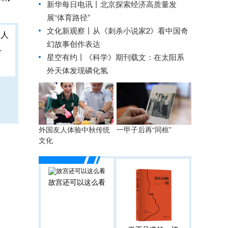
新华每日电讯丨
北京探索经济高质量发
展“体育路径”
文化新观察丨
从《刺杀小说家2》看中国奇
幻故事创作表达
人
星空有约丨
《科学》期刊载文：在太阳系
外天体发现磷化氢
外国友人体验中秋传统
一甲子后再“同框”
文化
故宫还可以这么看