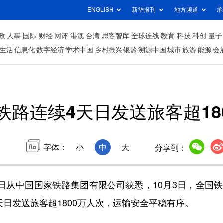
ENGLISH
新华报刊
地方频道
承
政
人事
国际
财经
网评
港澳
台湾
思客智库
全球连线
教育
科技
科创
量子
生活
信息化
数字经济
学术中国
乡村振兴
银龄
溯源中国
城市
旅游
能源
会
铁路连续4天日发送旅客超18
字体：
小
中
大
分享到：
日从中国国家铁路集团有限公司获悉，10月3日，全国
4天日发送旅客超1800万人次，运输安全平稳有序。