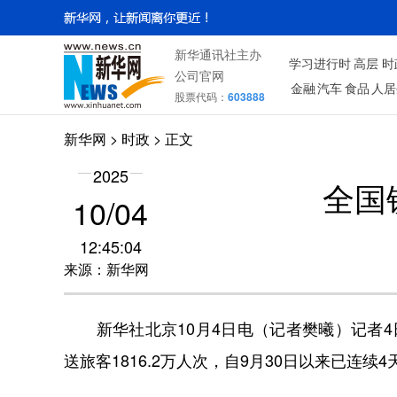
新华通讯社主办
学习进行时
高层
时
公司官网
金融
汽车
食品
人居
股票代码：
603888
新华网
>
时政
> 正文
2025
全国
10/04
12:45:04
来源：新华网
新华社北京10月4日电（记者樊曦）记者4
送旅客1816.2万人次，自9月30日以来已连续