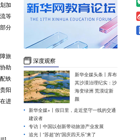
计划加
客流等
，部分
障旅
深度观察
、协助
新华全媒头条丨
库布
配铁
其沙漠治理纪实：沙
贵阳
海变绿洲 荒漠绽新
颜
”在进
新华全媒+丨
假日里，走近坚守一线的交通
建设者
专访丨中国以创新带动旅游产业发展
追光丨“苏超”的“国庆四天乐”来了
谷玥】