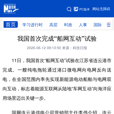
手机版
网站无障碍
PC版本
网站地图
首页
学习进行时
高层
时政
人事
国际
财
我国首次完成“船网互动”试验
学习进行时
高层
时政
人事
2026-06-12 09:13:50
来源：科技日报
国际
财经
网评
港澳
11日，我国首次“船网互动”试验在江苏省连云港市
台湾
思客智库
全球连线
教育
完成。一艘纯电拖轮通过港口微电网向电网反向送
科技
科创
量子
体育
电，在全国范围内率先实现新能源电动船舶与电网双
文化
书画
健康
军事
向互动，标志着能源互联网从陆地“车网互动”向海洋应
访谈
视频
图片
政务
用场景迈出关键一步。
法律
中央文件
金融
汽车
国网连云港供电公司营销部主任李伟介绍，连云
食品
人居
信息化
数字经济