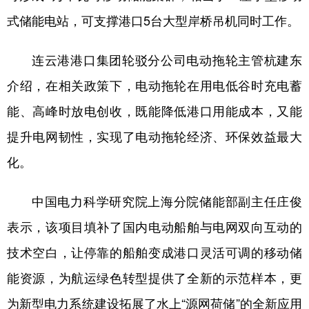
山东
河南
湖北
湖南
式储能电站，可支撑港口5台大型岸桥吊机同时工作。
广东
广西
海南
重庆
连云港港口集团轮驳分公司电动拖轮主管杭建东
四川
贵州
云南
西藏
介绍，在相关政策下，电动拖轮在用电低谷时充电蓄
陕西
甘肃
青海
宁夏
能、高峰时放电创收，既能降低港口用能成本，又能
新疆
内蒙古
黑龙江
提升电网韧性，实现了电动拖轮经济、环保效益最大
化。
多语种频道
中国电力科学研究院上海分院储能部副主任庄俊
English
Español
Français
عربى
表示，该项目填补了国内电动船舶与电网双向互动的
Русский язык
日本語
한국어
技术空白，让停靠的船舶变成港口灵活可调的移动储
Deutsch
Português
能资源，为航运绿色转型提供了全新的示范样本，更
为新型电力系统建设拓展了水上“源网荷储”的全新应用