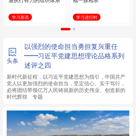
通执行有力的组织体系
福一脉相承
法律
中央文件
金融
汽车
学习新语
学习进行时
食品
人居
信息化
数字经济
学术中国
乡村振兴
银龄
溯源中国
以强烈的使命担当勇担复兴重任
——习近平党建思想理论品格系列
城市
旅游
能源
会展
头条
述评之四
彩票
娱乐
时尚
悦读
新时代新征程，以习近平党建思想为指引，中国共产
党人以更加强烈的使命担当，坚定信心、实干笃行，
必将团结带领亿万人民铸就新的历史伟业、创造新的
公益
一带一路
亚太网
上市公司
时代辉煌
专题
文化产业
地方频道