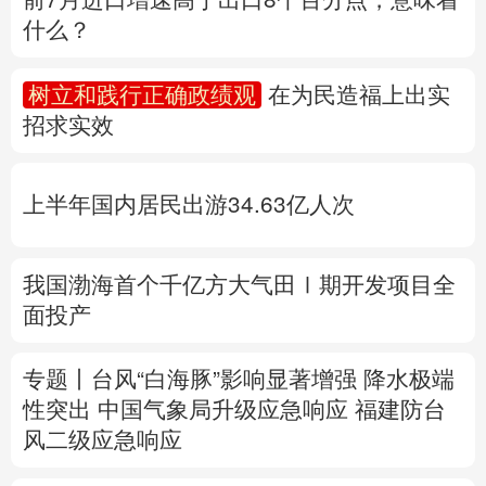
什么？
多语种频道
树立和践行正确政绩观
在为民造福上出实
English
Español
Français
عربى
招求实效
Русский язык
日本語
한국어
上半年国内居民出游34.63亿人次
Deutsch
Português
我国渤海首个千亿方大气田Ⅰ期开发项目全
面投产
专题丨
台风“白海豚”影响显著增强
降水极端
性突出
中国气象局升级应急响应
福建防台
风二级应急响应