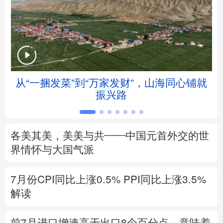
北京
天津
河北
山西
辽宁
吉林
上海
江苏
浙江
安徽
福建
江西
”
从“一捆发菜”到“万家发财”，山海同心铺就
振兴路
山东
河南
湖北
湖南
广东
广西
海南
重庆
各美其美，美美与共——中国元首外交的世
四川
贵州
云南
西藏
界情怀与大国气派
陕西
甘肃
青海
宁夏
7月份CPI同比上涨0.5%
PPI同比上涨3.5%
解读
新疆
内蒙古
黑龙江
前7月进口增速高于出口8个百分点，意味着