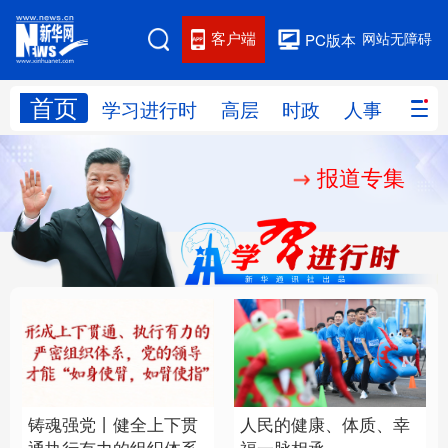
客户端
网站无障碍
PC版本
首页
网站地图
学习进行时
高层
时政
人事
国际
报道专集
学习进行时
高层
时政
人事
国际
财经
网评
港澳
台湾
思客智库
全球连线
教育
科技
科创
量子
体育
文化
书画
健康
军事
铸魂强党丨健全上下贯
人民的健康、体质、幸
访谈
视频
图片
政务