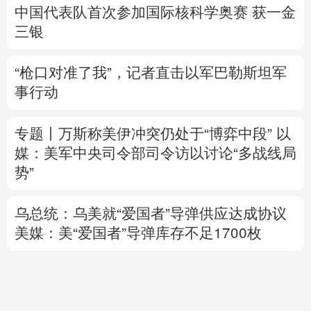
中国代表队首次参加国际核科学奥赛 获一金
三银
“枪口对准了我”，记者直击以军巴勒斯坦军
事行动
专题丨
万斯称美伊冲突仍处于“博弈中段”
以
媒：美军中央司令部司令访以讨论“多战线局
势”
乌总统：乌美就“爱国者”导弹供应达成协议
美媒：美“爱国者”导弹库存不足1700枚
美参议院通过临时拨款法案 暂缓政府“停
摆”风险