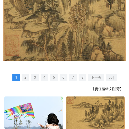
1
2
3
4
5
6
7
8
下一页
>>|
【责任编辑:刘兰芳】