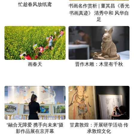
忙趁春风放纸鸢
书画名作赏析 | 董其昌《香光
书画真迹》 清秀中和 风华自
足
画春天
晋作木雕：木里有千秋
“融合无障爱 携手向未来”摄
甘肃敦煌：开展研学活动 传
影作品展在京开幕
承敦煌文化