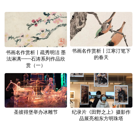
书画名作赏析丨江寒汀笔下
书画名作赏析丨疏秀明洁 墨
的春天
法淋漓——石涛系列作品欣
赏（一）
圣彼得堡举办冰雕节
纪录片《田野之上》摄影作
品展亮相东方明珠塔