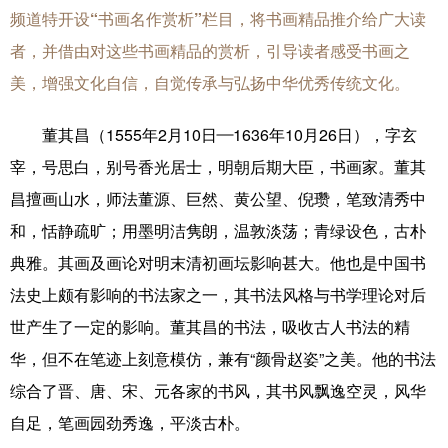
频道特开设“书画名作赏析”栏目，将书画精品推介给广大读
学术中国
乡村振兴
银龄
溯源中国
者，并借由对这些书画精品的赏析，引导读者感受书画之
城市
旅游
能源
会展
美，增强文化自信，自觉传承与弘扬中华优秀传统文化。
彩票
娱乐
时尚
悦读
董其昌（1555年2月10日—1636年10月26日），字玄
公益
一带一路
亚太网
上市公司
宰，号思白，别号香光居士，明朝后期大臣，书画家。董其
昌擅画山水，师法董源、巨然、黄公望、倪瓒，笔致清秀中
文化产业
和，恬静疏旷；用墨明洁隽朗，温敦淡荡；青绿设色，古朴
典雅。其画及画论对明末清初画坛影响甚大。他也是中国书
地方频道
法史上颇有影响的书法家之一，其书法风格与书学理论对后
世产生了一定的影响。董其昌的书法，吸收古人书法的精
北京
天津
河北
山西
华，但不在笔迹上刻意模仿，兼有“颜骨赵姿”之美。他的书法
辽宁
吉林
上海
江苏
综合了晋、唐、宋、元各家的书风，其书风飘逸空灵，风华
浙江
安徽
福建
江西
自足，笔画园劲秀逸，平淡古朴。