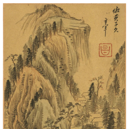
山东
河南
湖北
湖南
广东
广西
海南
重庆
四川
贵州
云南
西藏
陕西
甘肃
青海
宁夏
新疆
内蒙古
黑龙江
多语种频道
English
Español
Français
عربى
Русский язык
日本語
한국어
Deutsch
Português