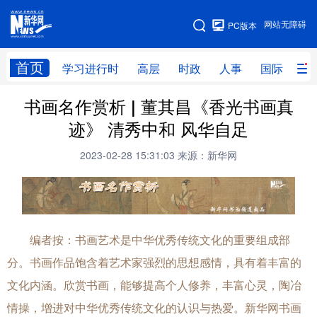
手机版
网站无障碍
PC版本
网站地图
首页
学习进行时
高层
时政
人事
国际
财
书画名作赏析 | 董其昌《香光书画真
学习进行时
高层
时政
人事
迹》 清秀中和 风华自足
国际
财经
网评
港澳
2023-02-28 15:31:03
来源：新华网
台湾
思客智库
全球连线
教育
科技
科创
量子
体育
文化
书画
健康
军事
编者按：书画艺术是中华优秀传统文化的重要组成部
访谈
视频
图片
政务
分。书画作品饱含着艺术家强烈的思想感情，具有着丰富的
文化内涵。欣赏书画，能够提高个人修养，丰富心灵，陶冶
法律
中央文件
金融
汽车
情操，增进对中华优秀传统文化的认识与热爱。新华网书画
食品
人居
信息化
数字经济