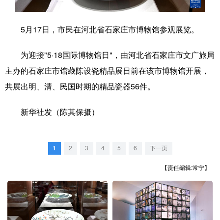
学术中国
乡村振兴
银龄
溯源中国
5月17日，市民在河北省石家庄市博物馆参观展览。
城市
旅游
能源
会展
为迎接"5·18国际博物馆日"，由河北省石家庄市文广旅局
彩票
娱乐
时尚
悦读
主办的石家庄市馆藏陈设瓷精品展日前在该市博物馆开展，
公益
一带一路
亚太网
上市公司
共展出明、清、民国时期的精品瓷器56件。
文化产业
新华社发（陈其保摄）
地方频道
1
2
3
4
5
6
下一页
北京
天津
河北
山西
【责任编辑:常宁】
辽宁
吉林
上海
江苏
浙江
安徽
福建
江西