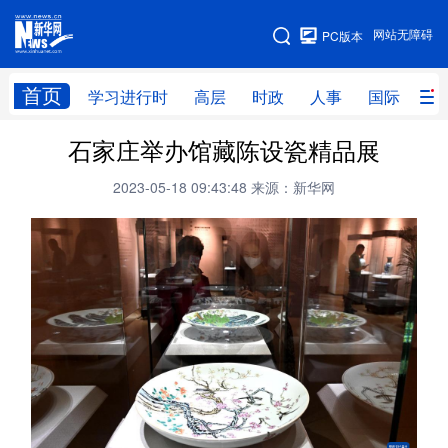
手机版
网站无障碍
PC版本
网站地图
首页
学习进行时
高层
时政
人事
国际
财
石家庄举办馆藏陈设瓷精品展
学习进行时
高层
时政
人事
2023-05-18 09:43:48
来源：新华网
国际
财经
网评
港澳
台湾
思客智库
全球连线
教育
科技
科创
量子
体育
文化
书画
健康
军事
访谈
视频
图片
政务
法律
中央文件
金融
汽车
食品
人居
信息化
数字经济