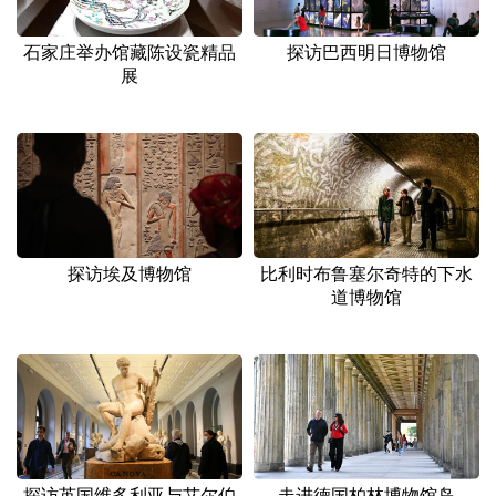
山东
河南
湖北
湖南
广东
广西
海南
重庆
石家庄举办馆藏陈设瓷精品
探访巴西明日博物馆
展
四川
贵州
云南
西藏
陕西
甘肃
青海
宁夏
新疆
内蒙古
黑龙江
多语种频道
探访埃及博物馆
比利时布鲁塞尔奇特的下水
道博物馆
English
Español
Français
عربى
Русский язык
日本語
한국어
Deutsch
Português
探访英国维多利亚与艾尔伯
走进德国柏林博物馆岛