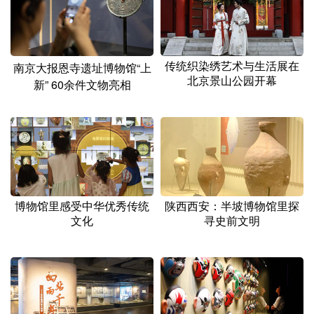
山东
河南
湖北
湖南
广东
广西
海南
重庆
四川
贵州
云南
西藏
传统织染绣艺术与生活展在
南京大报恩寺遗址博物馆“上
北京景山公园开幕
新” 60余件文物亮相
陕西
甘肃
青海
宁夏
新疆
内蒙古
黑龙江
多语种频道
English
Español
Français
عربى
陕西西安：半坡博物馆里探
博物馆里感受中华优秀传统
寻史前文明
文化
Русский язык
日本語
한국어
Deutsch
Português