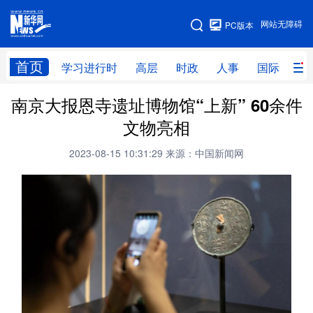
手机版
网站无障碍
PC版本
网站地图
首页
学习进行时
高层
时政
人事
国际
财
南京大报恩寺遗址博物馆“上新” 60余件
学习进行时
高层
时政
人事
文物亮相
国际
财经
网评
港澳
2023-08-15 10:31:29
来源：中国新闻网
台湾
思客智库
全球连线
教育
科技
科创
量子
体育
文化
书画
健康
军事
访谈
视频
图片
政务
法律
中央文件
金融
汽车
食品
人居
信息化
数字经济