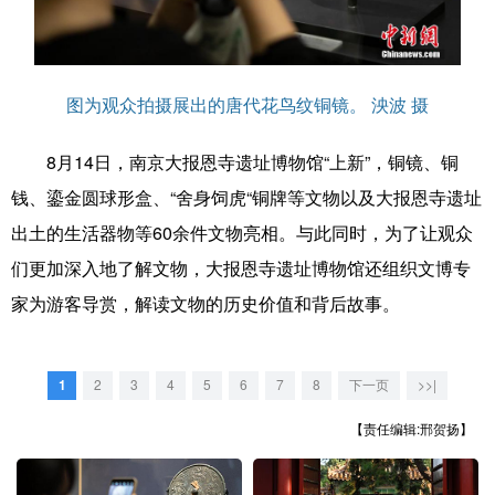
学术中国
乡村振兴
银龄
溯源中国
城市
旅游
能源
会展
图为观众拍摄展出的唐代花鸟纹铜镜。 泱波 摄
彩票
娱乐
时尚
悦读
8月14日，南京大报恩寺遗址博物馆“上新”，铜镜、铜
公益
一带一路
亚太网
上市公司
钱、鎏金圆球形盒、“舍身饲虎“铜牌等文物以及大报恩寺遗址
文化产业
出土的生活器物等60余件文物亮相。与此同时，为了让观众
们更加深入地了解文物，大报恩寺遗址博物馆还组织文博专
家为游客导赏，解读文物的历史价值和背后故事。
地方频道
北京
天津
河北
山西
1
2
3
4
5
6
7
8
下一页
>>|
辽宁
吉林
上海
江苏
【责任编辑:邢贺扬】
浙江
安徽
福建
江西