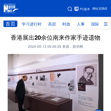
手机版
网站无障碍
PC版本
网站地图
首页
学习进行时
高层
时政
人事
国际
财
香港展出20余位南来作家手迹遗物
学习进行时
高层
时政
人事
2024-05-13 09:26:35
来源：新华网
国际
财经
网评
港澳
台湾
思客智库
全球连线
教育
科技
科创
量子
体育
文化
书画
健康
军事
访谈
视频
图片
政务
法律
中央文件
金融
汽车
食品
人居
信息化
数字经济