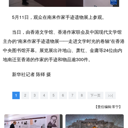
学术中国
乡村振兴
银龄
溯源中国
5月11日，观众在南来作家手迹遗物展上参观。
城市
旅游
能源
会展
当日，由香港文学馆、香港作家联会及中国现代文学馆
彩票
娱乐
时尚
悦读
主办的“南来作家手迹遗物展——走进文学时光的卷轴”在香港
公益
一带一路
亚太网
上市公司
中央图书馆开幕。展览展出许地山、萧红、金庸等24位由内
文化产业
地南迁至香港的作家的手迹和物品逾300件。
新华社记者 陈铎 摄
地方频道
北京
天津
河北
山西
1
2
3
4
5
6
7
8
下一页
>>|
辽宁
吉林
上海
江苏
【责任编辑:常宁】
浙江
安徽
福建
江西