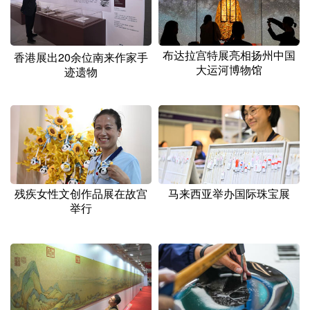
山东
河南
湖北
湖南
广东
广西
海南
重庆
布达拉宫特展亮相扬州中国
香港展出20余位南来作家手
四川
贵州
云南
西藏
大运河博物馆
迹遗物
陕西
甘肃
青海
宁夏
新疆
内蒙古
黑龙江
多语种频道
残疾女性文创作品展在故宫
马来西亚举办国际珠宝展
English
Español
Français
عربى
举行
Русский язык
日本語
한국어
Deutsch
Português