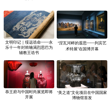
文明印记｜绥远诰命——永
“涅瓦河畔的遐思——列宾艺
乐十一年封斡喃渴烈思巴为
术特展”在国博开幕
辅教王诰书
恭王府与中国时尚展览即将
“美之道”文化项目在中国国家
开展
博物馆首发