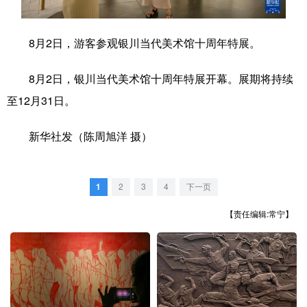
学术中国
乡村振兴
银龄
溯源中国
8月2日，游客参观银川当代美术馆十周年特展。
城市
旅游
能源
会展
8月2日，银川当代美术馆十周年特展开幕。展期将持续
彩票
娱乐
时尚
悦读
至12月31日。
公益
一带一路
亚太网
上市公司
新华社发（陈周旭洋 摄）
文化产业
1
2
3
4
下一页
地方频道
【责任编辑:常宁】
北京
天津
河北
山西
辽宁
吉林
上海
江苏
浙江
安徽
福建
江西