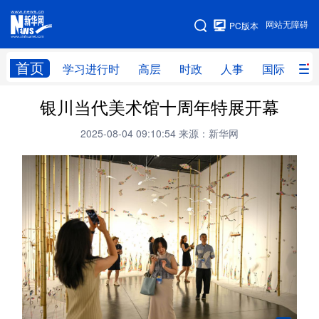
手机版
网站无障碍
PC版本
网站地图
首页
学习进行时
高层
时政
人事
国际
财
银川当代美术馆十周年特展开幕
学习进行时
高层
时政
人事
2025-08-04 09:10:54
来源：新华网
国际
财经
网评
港澳
台湾
思客智库
全球连线
教育
科技
科创
量子
体育
文化
书画
健康
军事
访谈
视频
图片
政务
法律
中央文件
金融
汽车
食品
人居
信息化
数字经济