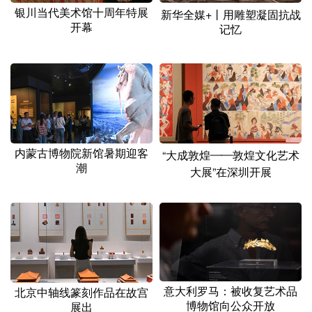
山东
河南
湖北
湖南
银川当代美术馆十周年特展
新华全媒+丨用雕塑凝固抗战
开幕
记忆
广东
广西
海南
重庆
四川
贵州
云南
西藏
陕西
甘肃
青海
宁夏
新疆
内蒙古
黑龙江
内蒙古博物院新馆暑期迎客
“大成敦煌——敦煌文化艺术
潮
多语种频道
大展”在深圳开展
English
Español
Français
عربى
Русский язык
日本語
한국어
Deutsch
Português
意大利罗马：被收复艺术品
北京中轴线篆刻作品在故宫
博物馆向公众开放
展出