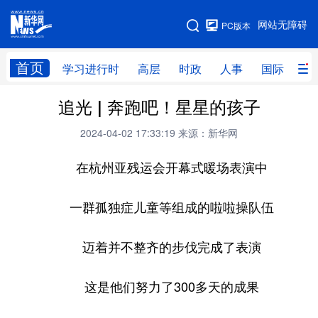
手机版
网站无障碍
PC版本
网站地图
首页
学习进行时
高层
时政
人事
国际
财
追光 | 奔跑吧！星星的孩子
学习进行时
高层
时政
人事
2024-04-02 17:33:19
来源：新华网
国际
财经
网评
港澳
在杭州亚残运会开幕式暖场表演中
台湾
思客智库
全球连线
教育
科技
科创
量子
体育
一群孤独症儿童等组成的啦啦操队伍
文化
书画
健康
军事
迈着并不整齐的步伐完成了表演
访谈
视频
图片
政务
这是他们努力了300多天的成果
法律
中央文件
金融
汽车
食品
人居
信息化
数字经济