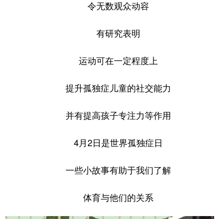
令无数观众动容
学术中国
乡村振兴
银龄
溯源中国
有研究表明
城市
旅游
能源
会展
运动可在一定程度上
彩票
娱乐
时尚
悦读
公益
一带一路
亚太网
上市公司
提升孤独症儿童的社交能力
文化产业
并有提高孩子专注力等作用
地方频道
4月2日是世界孤独症日
北京
天津
河北
山西
一些小故事有助于我们了解
辽宁
吉林
上海
江苏
体育与他们的关系
浙江
安徽
福建
江西