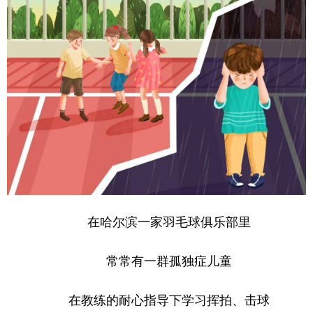
山东
河南
湖北
湖南
广东
广西
海南
重庆
四川
贵州
云南
西藏
陕西
甘肃
青海
宁夏
新疆
内蒙古
黑龙江
多语种频道
English
Español
Français
عربى
在哈尔滨一家羽毛球俱乐部里
Русский язык
日本語
한국어
常常有一群孤独症儿童
Deutsch
Português
在教练的耐心指导下学习挥拍、击球