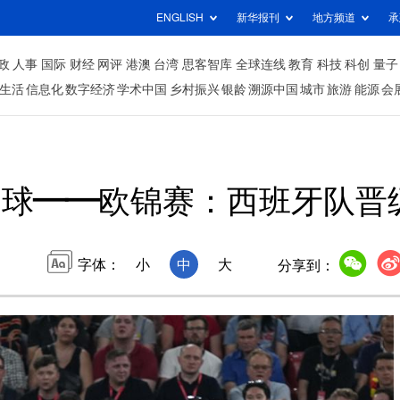
ENGLISH
新华报刊
地方频道
承
政
人事
国际
财经
网评
港澳
台湾
思客智库
全球连线
教育
科技
科创
量子
生活
信息化
数字经济
学术中国
乡村振兴
银龄
溯源中国
城市
旅游
能源
会
足球——欧锦赛：西班牙队晋
字体：
小
中
大
分享到：