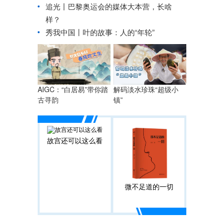
追光丨
巴黎奥运会的媒体大本营，长啥
样？
秀我中国丨
叶的故事：人的“年轮”
AIGC：“白居易”带你踏
解码淡水珍珠“超级小
古寻韵
镇”
故宫还可以这么看
微不足道的一切