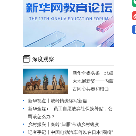
深度观察
新华全媒头条丨
北疆
大地展新姿——内蒙
古同心共奏和谐曲
新华视点丨
鼓岭情缘续写新篇
新华全媒+丨
员工自愿放弃社保换补贴，公
司该怎么办？
乡村振兴丨秦岭“归雁”带动乡村蜕变
记者手记丨中国电动汽车何以在日本“圈粉”