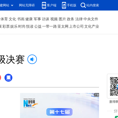
建网站
网站无障碍
客户端
手机版
站内搜索
体育
文化
书画
健康
军事
访谈
视频
图片
政务
法律
中央文件
展
彩票
娱乐
时尚
悦读
公益
一带一路
亚太网
上市公司
文化产业
级决赛