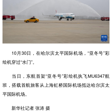
山东
河南
湖北
湖南
广东
广西
海南
重庆
四川
贵州
云南
西藏
陕西
甘肃
青海
宁夏
新疆
内蒙古
黑龙江
10月30日，在哈尔滨太平国际机场，“亚冬号”彩
多语种频道
绘机穿过“水门”。
English
Español
Français
عربى
当日，东航首架“亚冬号”彩绘机执飞MU6347航
Русский язык
日本語
한국어
班，搭载首航旅客从上海虹桥国际机场抵达哈尔滨太
平国际机场。
Deutsch
Português
新华社记者 张涛 摄