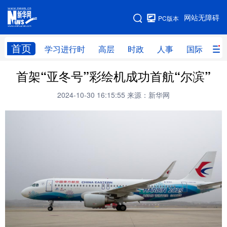
手机版
网站无障碍
PC版本
网站地图
首页
学习进行时
高层
时政
人事
国际
财
首架“亚冬号”彩绘机成功首航“尔滨”
学习进行时
高层
时政
人事
2024-10-30 16:15:55
来源：新华网
国际
财经
网评
港澳
台湾
思客智库
全球连线
教育
科技
科创
量子
体育
文化
书画
健康
军事
访谈
视频
图片
政务
法律
中央文件
金融
汽车
食品
人居
信息化
数字经济