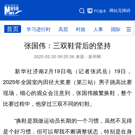
手机版
网站无障碍
PC版本
网站地图
首页
学习进行时
高层
时政
人事
国际
财
张国伟：三双鞋背后的坚持
学习进行时
高层
时政
人事
2025-02-20 09:25:56
来源：新华网
国际
财经
网评
港澳
新华社济南2月19日电（记者张武岳）19日，
台湾
思客智库
全球连线
教育
2025年全国室内田径大奖赛（第三站）男子跳高比赛
科技
科创
量子
体育
现场，细心的观众会注意到，张国伟频繁换鞋，整个
文化
书画
健康
军事
比赛过程中，他穿过三双不同的钉鞋。
访谈
视频
图片
政务
“换鞋是我做运动员长期的一个习惯，虽然不见得
法律
中央文件
金融
汽车
是个好习惯，但可以帮我不断调整状态，特别是在身
食品
人居
信息化
数字经济