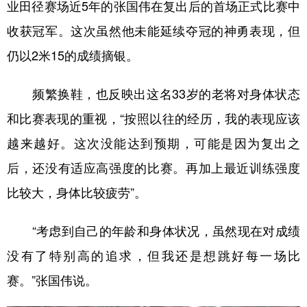
山东
河南
湖北
湖南
业田径赛场近5年的张国伟在复出后的首场正式比赛中
收获冠军。这次虽然他未能延续夺冠的神勇表现，但
广东
广西
海南
重庆
仍以2米15的成绩摘银。
四川
贵州
云南
西藏
陕西
甘肃
青海
宁夏
频繁换鞋，也反映出这名33岁的老将对身体状态
和比赛表现的重视，“按照以往的经历，我的表现应该
新疆
内蒙古
黑龙江
越来越好。这次没能达到预期，可能是因为复出之
后，还没有适应高强度的比赛。再加上最近训练强度
多语种频道
比较大，身体比较疲劳”。
English
Español
Français
عربى
Русский язык
日本語
한국어
“考虑到自己的年龄和身体状况，虽然现在对成绩
没有了特别高的追求，但我还是想跳好每一场比
Deutsch
Português
赛。”张国伟说。