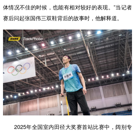
体情况不佳的时候，也能有相对较好的表现。”当记者
学术中国
乡村振兴
银龄
溯源中国
赛后问起张国伟三双鞋背后的故事时，他解释道。
城市
旅游
能源
会展
彩票
娱乐
时尚
悦读
公益
一带一路
亚太网
上市公司
文化产业
地方频道
北京
天津
河北
山西
辽宁
吉林
上海
江苏
浙江
安徽
福建
江西
2025年全国室内田径大奖赛首站比赛中，阔别专