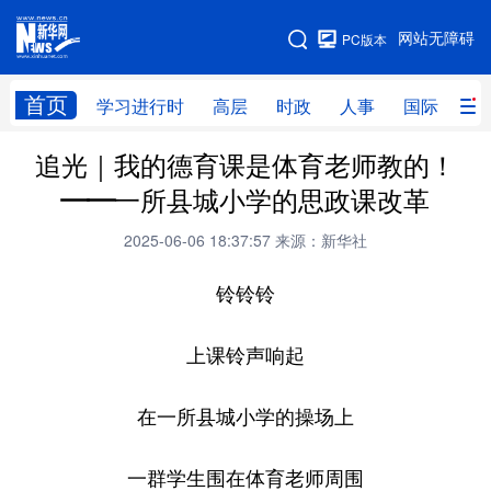
手机版
网站无障碍
PC版本
网站地图
首页
学习进行时
高层
时政
人事
国际
财
追光｜我的德育课是体育老师教的！
学习进行时
高层
时政
人事
——一所县城小学的思政课改革
国际
财经
网评
港澳
2025-06-06 18:37:57
来源：新华社
台湾
思客智库
全球连线
教育
铃铃铃
科技
科创
量子
体育
文化
书画
健康
军事
上课铃声响起
访谈
视频
图片
政务
在一所县城小学的操场上
法律
中央文件
金融
汽车
一群学生围在体育老师周围
食品
人居
信息化
数字经济