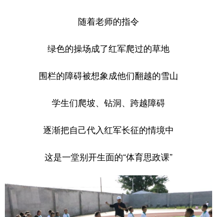
山东
河南
湖北
湖南
随着老师的指令
广东
广西
海南
重庆
四川
贵州
云南
西藏
绿色的操场成了红军爬过的草地
陕西
甘肃
青海
宁夏
围栏的障碍被想象成他们翻越的雪山
新疆
内蒙古
黑龙江
学生们爬坡、钻洞、跨越障碍
多语种频道
逐渐把自己代入红军长征的情境中
English
Español
Français
عربى
这是一堂别开生面的“
体育思政课
”
Русский язык
日本語
한국어
Deutsch
Português