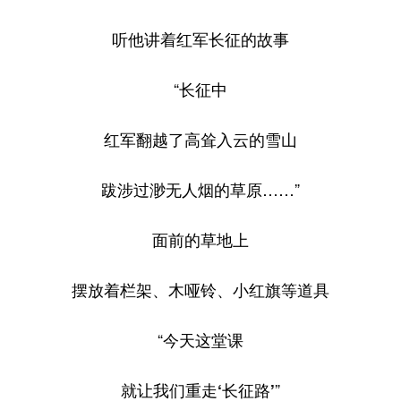
学术中国
乡村振兴
银龄
溯源中国
听他讲着红军长征的故事
城市
旅游
能源
会展
“长征中
彩票
娱乐
时尚
悦读
红军翻越了高耸入云的雪山
公益
一带一路
亚太网
上市公司
文化产业
跋涉过渺无人烟的草原……”
面前的草地上
地方频道
摆放着栏架、木哑铃、小红旗等道具
北京
天津
河北
山西
辽宁
吉林
上海
江苏
“
今天这堂课
浙江
安徽
福建
江西
就让我们重走‘长征路’
”