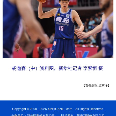
学术中国
乡村振兴
银龄
溯源中国
城市
旅游
能源
会展
彩票
娱乐
时尚
悦读
公益
一带一路
亚太网
上市公司
文化产业
杨瀚森（中）资料图。新华社记者 李紫恒 摄
地方频道
北京
天津
河北
山西
【责任编辑:吴京泽】
辽宁
吉林
上海
江苏
浙江
安徽
福建
江西
Copyright © 2000 - 2026 XINHUANET.com All Rights Reserved.
制作单位：新华网股份有限公司 版权所有：新华网股份有限公司