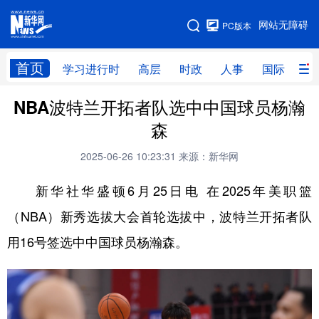
手机版
网站无障碍
PC版本
网站地图
首页
学习进行时
高层
时政
人事
国际
财
NBA波特兰开拓者队选中中国球员杨瀚
学习进行时
高层
时政
人事
森
国际
财经
网评
港澳
2025-06-26 10:23:31
来源：新华网
台湾
思客智库
全球连线
教育
新华社华盛顿6月25日电 在2025年美职篮
科技
科创
量子
体育
（NBA）新秀选拔大会首轮选拔中，波特兰开拓者队
文化
书画
健康
军事
用16号签选中中国球员杨瀚森。
访谈
视频
图片
政务
法律
中央文件
金融
汽车
食品
人居
信息化
数字经济