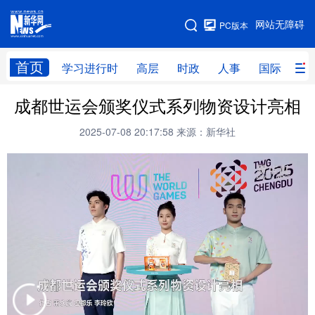
手机版
网站无障碍
PC版本
网站地图
首页
学习进行时
高层
时政
人事
国际
财
成都世运会颁奖仪式系列物资设计亮相
学习进行时
高层
时政
人事
2025-07-08 20:17:58
来源：新华社
国际
财经
网评
港澳
台湾
思客智库
全球连线
教育
科技
科创
量子
体育
文化
书画
健康
军事
访谈
视频
图片
政务
法律
中央文件
金融
汽车
食品
人居
信息化
数字经济