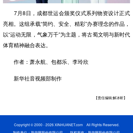
学术中国
乡村振兴
银龄
溯源中国
7月8日，成都世运会颁奖仪式系列物资设计正式
亮相。这组承载“简约、安全、精彩”办赛理念的作品，
城市
旅游
能源
会展
以“运动无限，气象万千”为主题，将古蜀文明与新时代
彩票
娱乐
时尚
悦读
体育精神融合表达。
公益
一带一路
亚太网
上市公司
作者：萧永航、包都乐、李玲欣
文化产业
新华社音视频部制作
地方频道
北京
天津
河北
山西
【责任编辑:解冰昕】
辽宁
吉林
上海
江苏
浙江
安徽
福建
江西
Copyright © 2000 - 2026 XINHUANET.com All Rights Reserved.
制作单位：新华网股份有限公司 版权所有：新华网股份有限公司