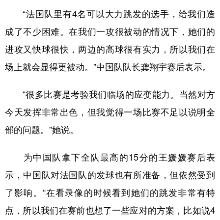
山东
河南
湖北
湖南
“法国队里有4名可以大力跳发的选手，给我们造
广东
广西
海南
重庆
成了不少困难。在我们一攻很被动的情况下，她们的
四川
贵州
云南
西藏
进攻又快球很快，两边的高球很有实力，所以我们在
陕西
甘肃
青海
宁夏
场上就会显得更被动。”中国队队长龚翔宇赛后表示。
新疆
内蒙古
黑龙江
“很多比赛是考验我们临场的应变能力。当然对方
今天发挥非常出色，但我觉得一场比赛不足以说明全
多语种频道
部的问题。”她说。
English
Español
Français
عربى
为中国队拿下全队最高的15分的王媛媛赛后表
Русский язык
日本語
한국어
示，中国队对法国队的发球也有所准备，但依然受到
Deutsch
Português
了影响。“在看录像的时候看到她们的跳发非常有特
点，所以我们在赛前也想了一些应对的方案，比如说4