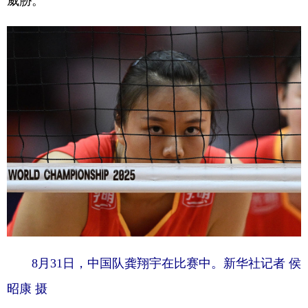
威胁。
学术中国
乡村振兴
银龄
溯源中国
城市
旅游
能源
会展
彩票
娱乐
时尚
悦读
公益
一带一路
亚太网
上市公司
文化产业
地方频道
北京
天津
河北
山西
辽宁
吉林
上海
江苏
8月31日，中国队龚翔宇在比赛中。新华社记者 侯
浙江
安徽
福建
江西
昭康 摄