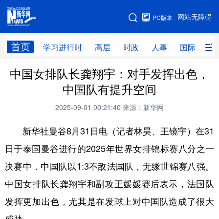
手机版
网站无障碍
PC版本
网站地图
首页
学习进行时
高层
时政
人事
国际
财
中国女排队长龚翔宇：对手发挥出色，
学习进行时
高层
时政
人事
中国队有提升空间
国际
财经
网评
港澳
2025-09-01 00:21:40
来源：新华网
台湾
思客智库
全球连线
教育
新华社曼谷8月31日电（记者林昊、王镜宇）在31
科技
科创
量子
体育
日于泰国曼谷进行的2025年世界女排锦标赛八分之一
文化
书画
健康
军事
决赛中，中国队以1:3不敌法国队，无缘世锦赛八强。
访谈
视频
图片
政务
中国女排队长龚翔宇和副攻王媛媛赛后表示，法国队
法律
中央文件
金融
汽车
发挥更加出色，尤其是在发球上对中国队造成了很大
食品
人居
信息化
数字经济