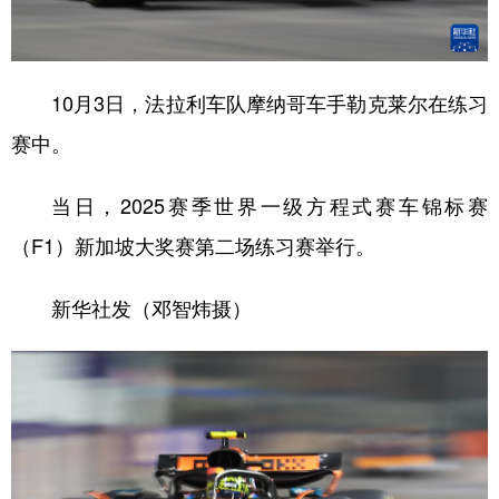
学术中国
乡村振兴
银龄
溯源中国
城市
旅游
能源
会展
10月3日，法拉利车队摩纳哥车手勒克莱尔在练习
彩票
娱乐
时尚
悦读
赛中。
公益
一带一路
亚太网
上市公司
当日，2025赛季世界一级方程式赛车锦标赛
文化产业
（F1）新加坡大奖赛第二场练习赛举行。
新华社发（邓智炜摄）
地方频道
北京
天津
河北
山西
辽宁
吉林
上海
江苏
浙江
安徽
福建
江西