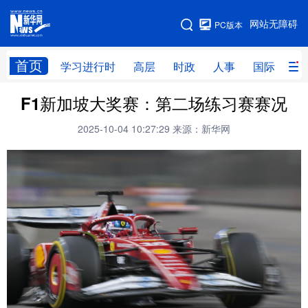
手机版
网站无障碍
PC版本
网站地图
首页
学习进行时
高层
时政
人事
国际
财
F1新加坡大奖赛：第二场练习赛赛况
学习进行时
高层
时政
人事
2025-10-04 10:27:29
来源：新华网
国际
财经
网评
港澳
台湾
思客智库
全球连线
教育
科技
科创
量子
体育
文化
书画
健康
军事
访谈
视频
图片
政务
法律
中央文件
金融
汽车
食品
人居
信息化
数字经济