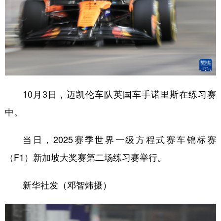
山东
河南
湖北
湖南
广东
广西
海南
重庆
四川
贵州
云南
西藏
陕西
甘肃
青海
宁夏
新疆
内蒙古
黑龙江
10月3日，迈凯伦车队英国车手诺里斯在练习赛
中。
多语种频道
当日，2025赛季世界一级方程式赛车锦标赛
English
Español
Français
عربى
（F1）新加坡大奖赛第二场练习赛举行。
Русский язык
日本語
한국어
新华社发（邓智炜摄）
Deutsch
Português