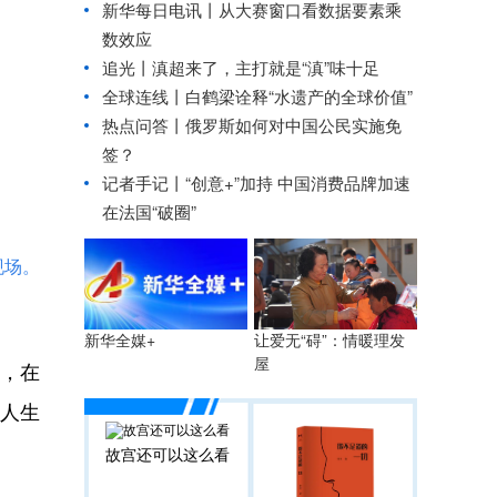
新华每日电讯丨
从大赛窗口看数据要素乘
数效应
追光丨
滇超来了，主打就是“滇”味十足
全球连线丨
白鹤梁诠释“水遗产的全球价值”
热点问答丨俄罗斯如何对中国公民实施免
签？
记者手记丨“创意+”加持 中国消费品牌加速
在法国“破圈”
现场。
让爱无“碍”：情暖理发
新华全媒+
屋
”，在
的人生
故宫还可以这么看