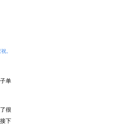
庆祝。
男子单
了很
对接下