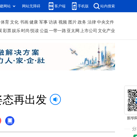
建网站
网站无障碍
客户端
手机版
站内搜索
体育
文化
书画
健康
军事
访谈
视频
图片
政务
法律
中央文件
展
彩票
娱乐
时尚
悦读
公益
一带一路
亚太网
上市公司
文化产业
姿态再出发