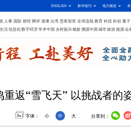
ENGLISH
新华报刊
地方频道
承
政
人事
国际
财经
网评
港澳
台湾
思客智库
全球连线
教育
科技
科创
量子
生活
信息化
数字经济
学术中国
乡村振兴
银龄
溯源中国
城市
旅游
能源
会
鸣重返“雪飞天” 以挑战者的
字体：
小
中
大
分享到：