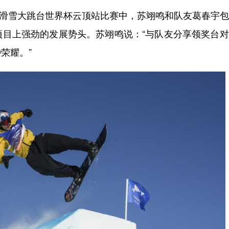
单板滑雪大跳台世界杯云顶站比赛中，苏翊鸣和队友葛春宇
项目上强劲的发展势头。苏翊鸣说：“与队友分享领奖台
荣耀。”