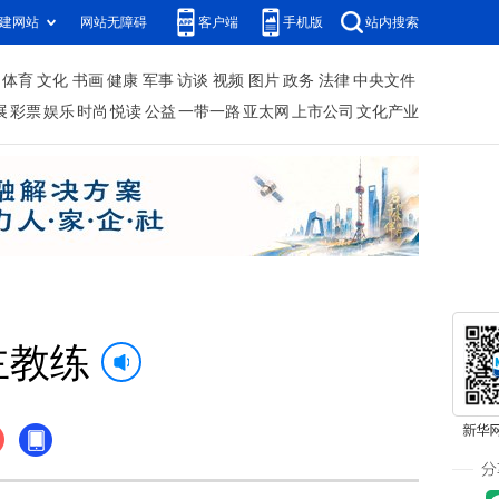
建网站
网站无障碍
客户端
手机版
站内搜索
体育
文化
书画
健康
军事
访谈
视频
图片
政务
法律
中央文件
展
彩票
娱乐
时尚
悦读
公益
一带一路
亚太网
上市公司
文化产业
主教练