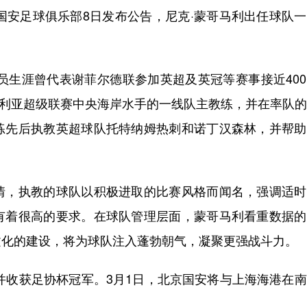
安足球俱乐部8日发布公告，尼克·蒙哥马利出任球队一
员生涯曾代表谢菲尔德联参加英超及英冠等赛事接近40
为澳大利亚超级联赛中央海岸水手的一线队主教练，并在率队
练先后执教英超球队托特纳姆热刺和诺丁汉森林，并帮助
，执教的球队以积极进取的比赛风格而闻名，强调适时
有着很高的要求。在球队管理层面，蒙哥马利看重数据的
文化的建设，将为球队注入蓬勃朝气，凝聚更强战斗力。
并收获足协杯冠军。3月1日，北京国安将与上海海港在