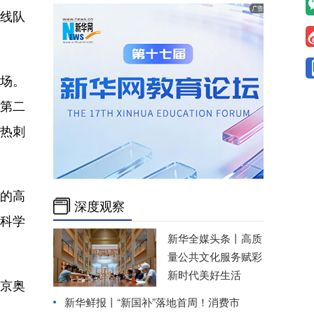
线队
0场。
的第二
热刺
的高
深度观察
科学
新华全媒头条丨
高质
量公共文化服务赋彩
新时代美好生活
南京奥
新华鲜报丨“新国补”落地首周！消费市