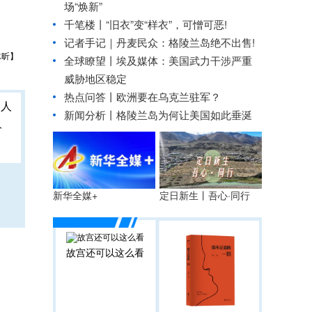
场“焕新”
千笔楼丨“旧衣”变“样衣”，可憎可恶!
记者手记｜丹麦民众：格陵兰岛绝不出售!
冰昕】
全球瞭望丨埃及媒体：美国武力干涉严重
威胁地区稳定
热点问答丨欧洲要在乌克兰驻军？
新闻分析丨格陵兰岛为何让美国如此垂涎
人
定日新生丨吾心·同行
新华全媒+
故宫还可以这么看