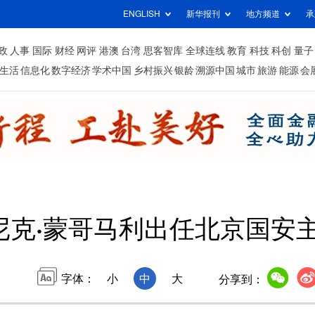
ENGLISH
新华报刊
地方频道
承
政
人事
国际
财经
网评
港澳
台湾
思客智库
全球连线
教育
科技
科创
量子
生活
信息化
数字经济
学术中国
乡村振兴
银龄
溯源中国
城市
旅游
能源
会
尼克·蒙哥马利出任北京国安
字体：
小
中
大
分享到：