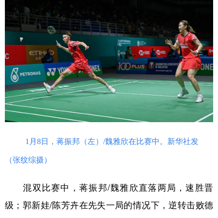
学术中国
乡村振兴
银龄
溯源中国
城市
旅游
能源
会展
彩票
娱乐
时尚
悦读
公益
一带一路
亚太网
上市公司
文化产业
地方频道
1月8日，蒋振邦（左）/魏雅欣在比赛中。新华社发
北京
天津
河北
山西
（张纹综摄）
辽宁
吉林
上海
江苏
混双比赛中，蒋振邦/魏雅欣直落两局，速胜晋
浙江
安徽
福建
江西
级；郭新娃/陈芳卉在先失一局的情况下，逆转击败德