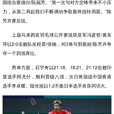
山东
河南
湖北
湖南
国组合塞德尔/阮福芳。“第一次与对方交锋带来不小压
力，从第二局起我们不断调动争取最终扭转局面。”陈
广东
广西
海南
重庆
芳卉赛后说。
四川
贵州
云南
西藏
陕西
甘肃
青海
宁夏
上届马来西亚羽毛球公开赛混双亚军冯彦哲/黄东
萍以2:0击败队友程星/张驰，9日将与郭新娃/陈芳卉争
新疆
内蒙古
黑龙江
夺一个四强席位。
多语种频道
男单方面，石宇奇以21:18、18:21、21:12击败印
English
Español
Français
عربى
度选手阿尤什，顺利晋级八强，次日将迎战中国香港
Русский язык
日本語
한국어
选手李卓耀。陆光祖以1:2不敌日本选手奈良冈功大。
Deutsch
Português