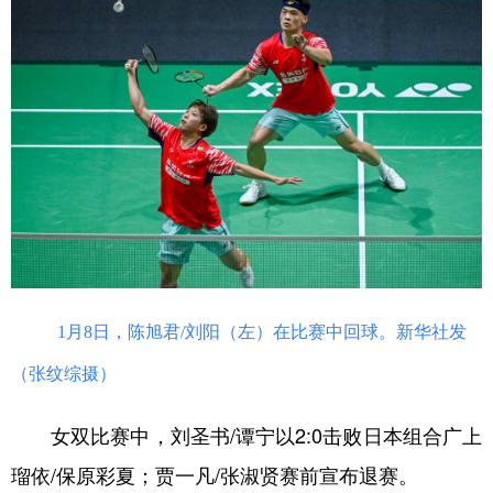
1月8日，陈旭君/刘阳（左）在比赛中回球。新华社发
（张纹综摄）
女双比赛中，刘圣书/谭宁以2:0击败日本组合广上
瑠依/保原彩夏；贾一凡/张淑贤赛前宣布退赛。