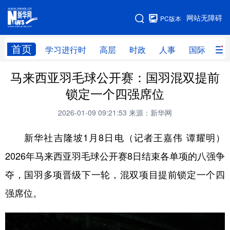
手机版
网站无障碍
PC版本
网站地图
首页
学习进行时
高层
时政
人事
国际
财
马来西亚羽毛球公开赛：国羽混双提前
学习进行时
高层
时政
人事
锁定一个四强席位
国际
财经
网评
港澳
2026-01-09 09:21:53
来源：新华网
台湾
思客智库
全球连线
教育
新华社吉隆坡1月8日电（记者王嘉伟 谭耀明）
科技
科创
量子
体育
2026年马来西亚羽毛球公开赛8日结束各单项的八强争
文化
书画
健康
军事
夺，国羽多项晋级下一轮，混双项目提前锁定一个四
访谈
视频
图片
政务
强席位。
法律
中央文件
金融
汽车
食品
人居
信息化
数字经济