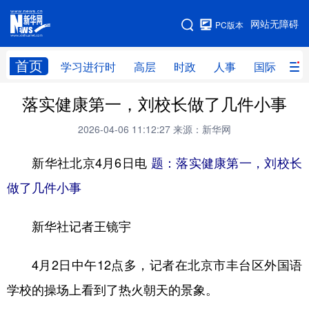
手机版
网站无障碍
PC版本
网站地图
首页
学习进行时
高层
时政
人事
国际
财
落实健康第一，刘校长做了几件小事
学习进行时
高层
时政
人事
2026-04-06 11:12:27
来源：新华网
国际
财经
网评
港澳
新华社北京4月6日电
题：落实健康第一，刘校长
台湾
思客智库
全球连线
教育
做了几件小事
科技
科创
量子
体育
文化
书画
健康
军事
新华社记者王镜宇
访谈
视频
图片
政务
4月2日中午12点多，记者在北京市丰台区外国语
法律
中央文件
金融
汽车
学校的操场上看到了热火朝天的景象。
食品
人居
信息化
数字经济