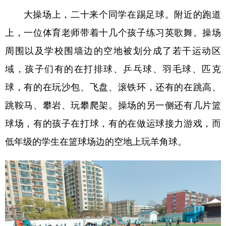
大操场上，二十来个同学在踢足球。附近的跑道
学术中国
乡村振兴
银龄
溯源中国
上，一位体育老师带着十几个孩子练习英歌舞。操场
城市
旅游
能源
会展
周围以及学校围墙边的空地被划分成了若干运动区
彩票
娱乐
时尚
悦读
域，孩子们有的在打排球、乒乓球、羽毛球、匹克
公益
一带一路
亚太网
上市公司
球，有的在玩沙包、飞盘、滚铁环，还有的在跳高、
跳鞍马、攀岩、玩攀爬架。操场的另一侧还有几片篮
文化产业
球场，有的孩子在打球，有的在做运球接力游戏，而
低年级的学生在篮球场边的空地上玩羊角球。
地方频道
北京
天津
河北
山西
辽宁
吉林
上海
江苏
浙江
安徽
福建
江西