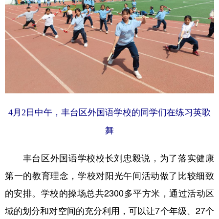
山东
河南
湖北
湖南
广东
广西
海南
重庆
四川
贵州
云南
西藏
陕西
甘肃
青海
宁夏
新疆
内蒙古
黑龙江
4月2日中午，丰台区外国语学校的同学们在练习英歌
多语种频道
舞
English
Español
Français
عربى
丰台区外国语学校校长刘忠毅说，为了落实健康
Русский язык
日本語
한국어
第一的教育理念，学校对阳光午间活动做了比较细致
Deutsch
Português
的安排。学校的操场总共2300多平方米，通过活动区
域的划分和对空间的充分利用，可以让7个年级、27个