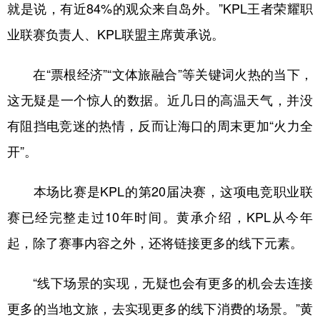
山东
河南
湖北
湖南
就是说，有近84%的观众来自岛外。”KPL王者荣耀职
业联赛负责人、KPL联盟主席黄承说。
广东
广西
海南
重庆
四川
贵州
云南
西藏
在“票根经济”“文体旅融合”等关键词火热的当下，
陕西
甘肃
青海
宁夏
这无疑是一个惊人的数据。近几日的高温天气，并没
新疆
内蒙古
黑龙江
有阻挡电竞迷的热情，反而让海口的周末更加“火力全
开”。
多语种频道
本场比赛是KPL的第20届决赛，这项电竞职业联
English
Español
Français
عربى
赛已经完整走过10年时间。黄承介绍，KPL从今年
Русский язык
日本語
한국어
起，除了赛事内容之外，还将链接更多的线下元素。
Deutsch
Português
“线下场景的实现，无疑也会有更多的机会去连接
更多的当地文旅，去实现更多的线下消费的场景。”黄