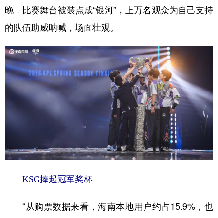
晚，比赛舞台被装点成“银河”，上万名观众为自己支持
学术中国
乡村振兴
银龄
溯源中国
的队伍助威呐喊，场面壮观。
城市
旅游
能源
会展
彩票
娱乐
时尚
悦读
公益
一带一路
亚太网
上市公司
文化产业
地方频道
北京
天津
河北
山西
KSG捧起冠军奖杯
辽宁
吉林
上海
江苏
浙江
安徽
福建
江西
“从购票数据来看，海南本地用户约占15.9%，也