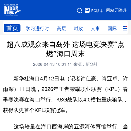
手机版
网站无障碍
PC版本
网站地图
首页
学习进行时
高层
时政
人事
国际
财
超八成观众来自岛外 这场电竞决赛“点
学习进行时
高层
时政
人事
燃”海口周末
国际
财经
网评
港澳
2026-04-13 10:01:11
来源：新华社
台湾
思客智库
全球连线
教育
新华社海口4月12日电（记者许仕豪、肖亚卓、许
科技
科创
量子
体育
雨深）11日晚，2026年王者荣耀职业联赛（KPL）春
文化
书画
健康
军事
季赛决赛在海口举行。KSG战队以4:0横扫重庆狼队，
访谈
视频
图片
政务
获得队史首个KPL联赛冠军。
法律
中央文件
金融
汽车
这场较量在海口西海岸的五源河体育馆举行。当
食品
人居
信息化
数字经济