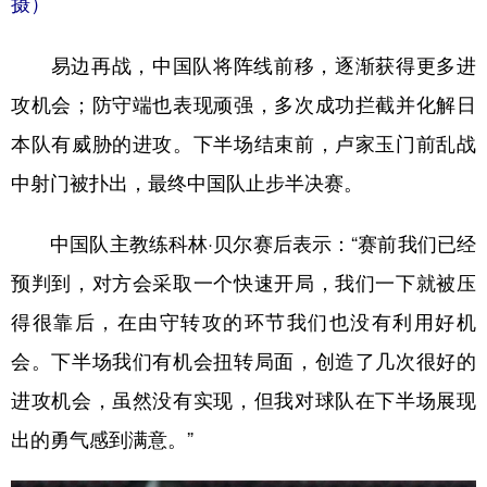
摄）
山东
河南
湖北
湖南
广东
广西
海南
重庆
易边再战，中国队将阵线前移，逐渐获得更多进
四川
贵州
云南
西藏
攻机会；防守端也表现顽强，多次成功拦截并化解日
本队有威胁的进攻。下半场结束前，卢家玉门前乱战
陕西
甘肃
青海
宁夏
中射门被扑出，最终中国队止步半决赛。
新疆
内蒙古
黑龙江
中国队主教练科林·贝尔赛后表示：“赛前我们已经
多语种频道
预判到，对方会采取一个快速开局，我们一下就被压
English
Español
Français
عربى
得很靠后，在由守转攻的环节我们也没有利用好机
会。下半场我们有机会扭转局面，创造了几次很好的
Русский язык
日本語
한국어
进攻机会，虽然没有实现，但我对球队在下半场展现
Deutsch
Português
出的勇气感到满意。”