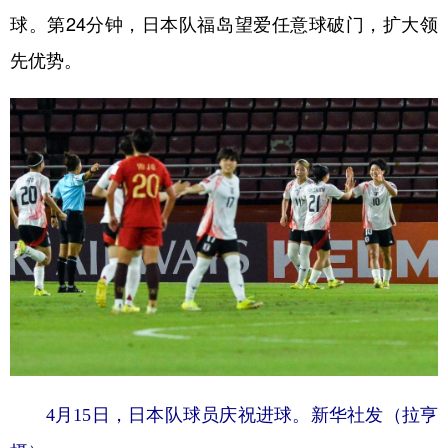
球。第24分钟，日本队福岛望爱任意球破门，扩大领
学术中国
乡村振兴
银龄
溯源中国
先优势。
城市
旅游
能源
会展
彩票
娱乐
时尚
悦读
公益
一带一路
亚太网
上市公司
文化产业
地方频道
北京
天津
河北
山西
辽宁
吉林
上海
江苏
浙江
安徽
福建
江西
4月15日，日本队球员庆祝进球。新华社发（拉亨