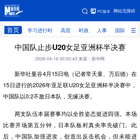
手机版
网站无障碍
PC版本
网站地图
首页
学习进行时
高层
时政
人事
国际
财
中国队止步U20女足亚洲杯半决赛
学习进行时
高层
时政
人事
2026-04-16 00:03:43
来源：新华网
国际
财经
网评
港澳
新华社曼谷4月15日电（记者常天童、万后德）在
台湾
思客智库
全球连线
教育
15日进行的2026年亚足联U20女足亚洲杯半决赛中，
科技
科创
量子
体育
中国队以0:2不敌日本队，无缘决赛。
文化
书画
健康
军事
访谈
视频
图片
政务
两支队伍本届赛事均以全胜姿态挺进四强。本场
比赛开场第五分钟，日本队板村真央率先破门。此
法律
中央文件
金融
汽车
后，中国队加强进攻，创造出反击机会，但未能进
食品
人居
信息化
数字经济