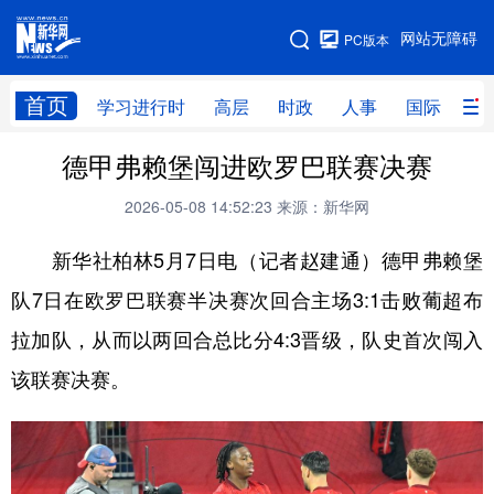
手机版
网站无障碍
PC版本
网站地图
首页
学习进行时
高层
时政
人事
国际
财
德甲弗赖堡闯进欧罗巴联赛决赛
学习进行时
高层
时政
人事
2026-05-08 14:52:23
来源：新华网
国际
财经
网评
港澳
新华社柏林5月7日电（记者赵建通）德甲弗赖堡
台湾
思客智库
全球连线
教育
队7日在欧罗巴联赛半决赛次回合主场3:1击败葡超布
科技
科创
量子
体育
拉加队，从而以两回合总比分4:3晋级，队史首次闯入
文化
书画
健康
军事
该联赛决赛。
访谈
视频
图片
政务
法律
中央文件
金融
汽车
食品
人居
信息化
数字经济