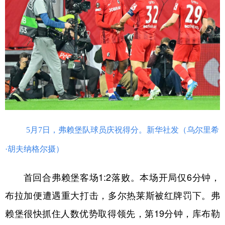
学术中国
乡村振兴
银龄
溯源中国
城市
旅游
能源
会展
彩票
娱乐
时尚
悦读
公益
一带一路
亚太网
上市公司
文化产业
5月7日，弗赖堡队球员庆祝得分。新华社发（乌尔里希
地方频道
·胡夫纳格尔摄）
北京
天津
河北
山西
首回合弗赖堡客场1:2落败。本场开局仅6分钟，
辽宁
吉林
上海
江苏
布拉加便遭遇重大打击，多尔热莱斯被红牌罚下。弗
浙江
安徽
福建
江西
赖堡很快抓住人数优势取得领先，第19分钟，库布勒