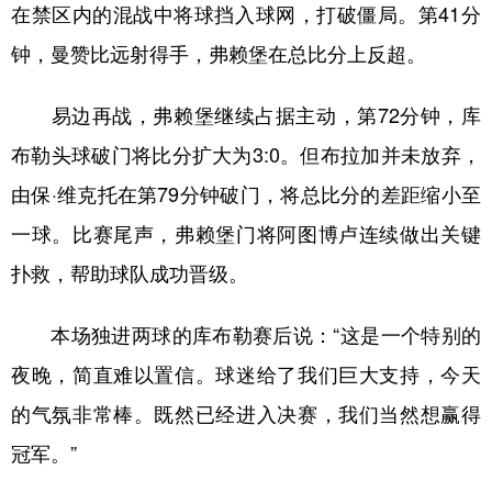
山东
河南
湖北
湖南
在禁区内的混战中将球挡入球网，打破僵局。第41分
广东
广西
海南
重庆
钟，曼赞比远射得手，弗赖堡在总比分上反超。
四川
贵州
云南
西藏
易边再战，弗赖堡继续占据主动，第72分钟，库
陕西
甘肃
青海
宁夏
布勒头球破门将比分扩大为3:0。但布拉加并未放弃，
新疆
内蒙古
黑龙江
由保·维克托在第79分钟破门，将总比分的差距缩小至
一球。比赛尾声，弗赖堡门将阿图博卢连续做出关键
多语种频道
扑救，帮助球队成功晋级。
English
Español
Français
عربى
本场独进两球的库布勒赛后说：“这是一个特别的
Русский язык
日本語
한국어
夜晚，简直难以置信。球迷给了我们巨大支持，今天
Deutsch
Português
的气氛非常棒。既然已经进入决赛，我们当然想赢得
冠军。”