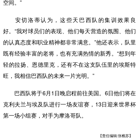
山东
河南
湖北
湖南
空间。”
广东
广西
海南
重庆
安切洛蒂认为，这些天巴西队的集训效果良
四川
贵州
云南
西藏
好。“我对球员们的表现、他们每天营造的氛围、他们
陕西
甘肃
青海
宁夏
的认真态度和职业精神都非常满意。”他还表示，队里
既有经验丰富的老将，也有充满热情的新秀。“想到年
新疆
内蒙古
黑龙江
轻的拉扬、恩德里克，还有不在这支队伍里的埃斯特
旺，我相信巴西队的未来一片光明。”
多语种频道
English
Español
Français
عربى
巴西队将于6月1日晚启程前往美国。6日他们将在
Русский язык
日本語
한국어
克利夫兰与埃及队进行一场友谊赛，13日迎来世界杯
第一场小组赛，对手为摩洛哥队。
Deutsch
Português
【责任编辑:张樵苏】