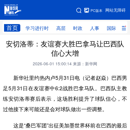
手机版
网站无障碍
PC版本
网站地图
首页
学习进行时
高层
时政
人事
国际
财
安切洛蒂：友谊赛大胜巴拿马让巴西队
学习进行时
高层
时政
人事
信心大增
国际
财经
网评
港澳
2026-06-01 15:00:14
来源：新华网
台湾
思客智库
全球连线
教育
新华社里约热内卢5月31日电（记者赵焱）巴西男
科技
科创
量子
体育
足5月31日在友谊赛中6:2战胜巴拿马队。巴西队主教
文化
书画
健康
军事
练安切洛蒂赛后表示，这场胜利提升了球队信心，不
访谈
视频
图片
政务
过他接下来可能还是会对球队做出一些调整。
法律
中央文件
金融
汽车
这是“桑巴军团”出征美加墨世界杯前在巴西的最后
食品
人居
信息化
数字经济