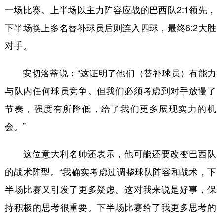
一场比赛。上半场以主力阵容应战的巴西队2:1领先，
学术中国
乡村振兴
银龄
溯源中国
下半场换上多名替补球员后则连入四球，最终6:2大胜
城市
旅游
能源
会展
对手。
彩票
娱乐
时尚
悦读
安切洛蒂说：“这证明了他们（替补球员）有能力
公益
一带一路
亚太网
上市公司
与队内任何球员竞争。但我们必须考虑到对手放慢了
文化产业
节奏，强度有所降低，给了我们更多展现实力的机
会。”
地方频道
这位意大利名帅还表示，他可能还要改变巴西队
北京
天津
河北
山西
的战术阵型。“我确实考虑过调整球队阵容和战术，下
辽宁
吉林
上海
江苏
半场比赛又引发了更多疑虑。这对我来说是好事，保
浙江
安徽
福建
江西
持积极的思考很重要。下半场比赛给了我更多思考的