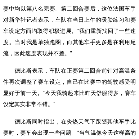
山东
河南
湖北
湖南
赛中均以第八名完赛。第二回合赛后，这位法国车手
广东
广西
海南
重庆
对新华社记者表示，车队在当日上午的暖胎练习和赛
四川
贵州
云南
西藏
车设定方面均取得积极进展。“我们重新找回了一些速
陕西
甘肃
青海
宁夏
度。当时我是单独跑圈，而其他车手更多是在利用尾
流，因此速度表现并不差。”
新疆
内蒙古
黑龙江
德比斯表示，车队在正赛第二回合前针对高温条
多语种频道
件再次调整了赛车设定，自己在比赛中的驾驶感受明
English
Español
Français
عربى
显好于前一天。“今天我骑起来比昨天舒服得多，赛车
设定其实非常不错。”
Русский язык
日本語
한국어
Deutsch
Português
德比斯同时指出，在炎热天气下跟随其他车手比
赛时，赛车会出现一些问题。“当气温像今天这样高的