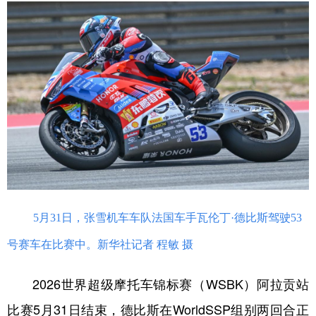
学术中国
乡村振兴
银龄
溯源中国
城市
旅游
能源
会展
彩票
娱乐
时尚
悦读
公益
一带一路
亚太网
上市公司
文化产业
地方频道
5月31日，张雪机车车队法国车手瓦伦丁·德比斯驾驶53
北京
天津
河北
山西
号赛车在比赛中。新华社记者 程敏 摄
辽宁
吉林
上海
江苏
2026世界超级摩托车锦标赛（WSBK）阿拉贡站
浙江
安徽
福建
江西
比赛5月31日结束，德比斯在WorldSSP组别两回合正