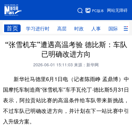
手机版
网站无障碍
PC版本
网站地图
首页
学习进行时
高层
时政
人事
国际
财
“张雪机车”遭遇高温考验 德比斯：车队
学习进行时
高层
时政
人事
已明确改进方向
国际
财经
网评
港澳
2026-06-01 15:11:03
来源：新华网
台湾
思客智库
全球连线
教育
新华社马德里6月1日电（记者陈雨峥 孟鼎博）中
科技
科创
量子
体育
国摩托车制造商“张雪机车”车手瓦伦丁·德比斯5月31日
文化
书画
健康
军事
表示，阿拉贡站比赛的高温条件给车队带来新挑战，
访谈
视频
图片
政务
不过车队已明确改进方向，并计划在下一站比赛中引
法律
中央文件
金融
汽车
入升级方案。
食品
人居
信息化
数字经济