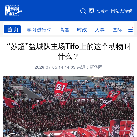
手机版
网站无障碍
PC版本
网站地图
首页
学习进行时
高层
时政
人事
国际
财
“苏超”盐城队主场Tifo上的这个动物叫
学习进行时
高层
时政
人事
什么？
国际
财经
网评
港澳
2026-07-05 14:44:03
来源：新华网
台湾
思客智库
全球连线
教育
科技
科创
量子
体育
文化
书画
健康
军事
访谈
视频
图片
政务
法律
中央文件
金融
汽车
食品
人居
信息化
数字经济