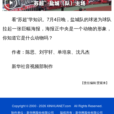
学术中国
乡村振兴
银龄
溯源中国
看“苏超”学知识。7月4日晚，盐城队的球迷为球队
城市
旅游
能源
会展
拉起一张巨幅海报，海报正中央是一个动物的形象，
彩票
娱乐
时尚
悦读
你知道它是什么动物吗？
公益
一带一路
亚太网
上市公司
作者：陈思、刘宇轩、单培泉、沈凡杰
文化产业
新华社音视频部制作
地方频道
【责任编辑:贾紫来】
北京
天津
河北
山西
辽宁
吉林
上海
江苏
浙江
安徽
福建
江西
Copyright © 2000 - 2026 XINHUANET.com All Rights Reserved.
制作单位：新华网股份有限公司 版权所有：新华网股份有限公司